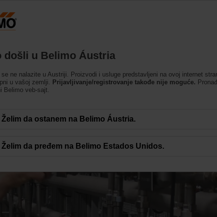
Austrija
DE
EN
HU
SL
SK
Proizvodi
Podrška
O nama
Kontakti
 došli u Belimo Áustria
 se ne nalazite u Austriji. Proizvodi i usluge predstavljeni na ovoj internet str
pni u vašoj zemlji.
Prijavljivanje/registrovanje takođe nije moguće.
Pronađi
ni Belimo veb-sajt.
Želim da ostanem na Belimo Áustria.
imo
Želim da pređem na Belimo Estados Unidos.