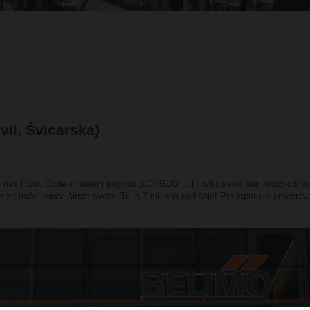
vil, Švicarska)
jte nas lično. Ovde u našem pogonu „LONGUS” u Hinvilu svaki dan proizvodim
le za naše kupce širom sveta. To je 7 miliona godišnje! Pre isporuke prover