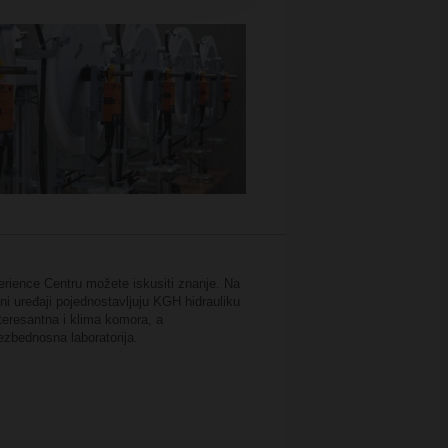
ience Centru možete iskusiti znanje. Na
 uređaji pojednostavljuju KGH hidrauliku
teresantna i klima komora, a
ezbednosna laboratorija.