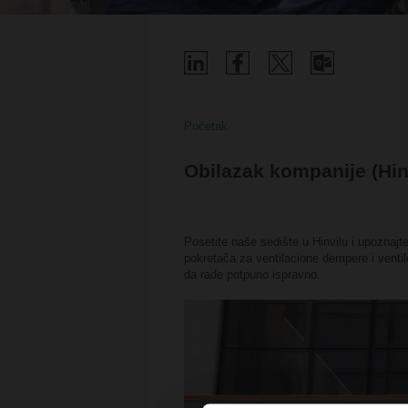
Početak
Obilazak kompanije (Hin
Posetite naše sedište u Hinvilu i upozna
pokretača za ventilacione dempere i venti
da rade potpuno ispravno.