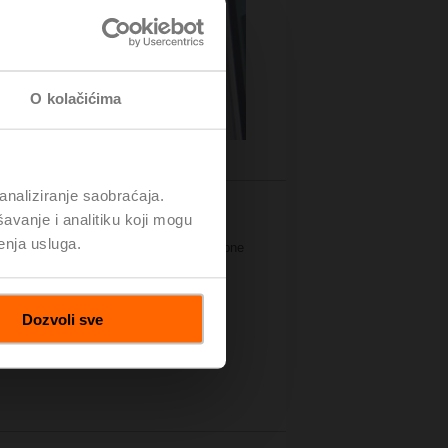
O kolačićima
analiziranje saobraćaja.
avanje i analitiku koji mogu
m igraju odlučujuću ulogu u tome. Veći
enja usluga.
 robote za posebne radne korake. Potrebne
tizovanim skladištima na visokim
uno automatizovan.
Dozvoli sve