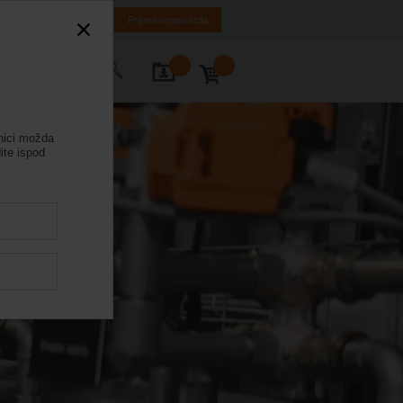
SR
MK
HR
BA
Prijava/registracija
rajte nas
anici možda
te ispod