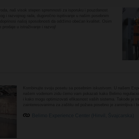
zvoda, naš visok stepen spremnosti za isporuku i pouzdanost
og i razvojnog rada, dugoročno ispitivanje u našim posebnim
ri doprinosi našoj sposobnosti da održimo obećan kvalitet. Osim
prodaje u istraživanje i razvoj!
Kombinujte svoju posetu sa posebnim
iskustvom. U našem Exper
našem vodenom zidu ćemo vam pokazati kako Belimo regulacioni
i kako mogu optimizovati efikasnost vaših sistema. Takođe je in
zainteresovanima za zaštitu od požara posebno je zanimljiva i b
Belimo Experience Center (Hinvil, Švajcarska)