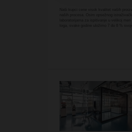
Naši kupci cene visok kvalitet naših proi
naših procesa. Osim opsežnog istraživačk
laboratorijama za ispitivanje u velikoj me
toga, svake godine uložimo 7 do 8 % svoje 