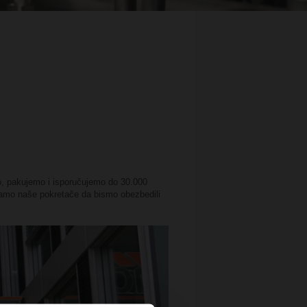
o, pakujemo i isporučujemo do 30.000
avamo naše pokretače da bismo obezbedili