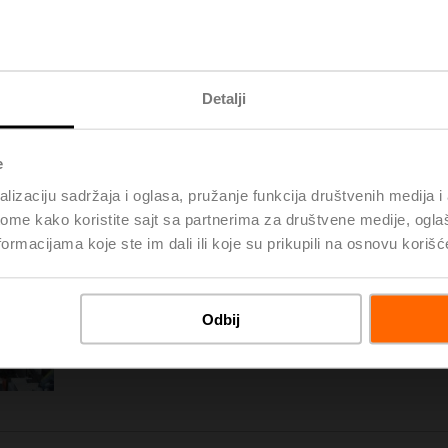
Detalji
e
lizaciju sadržaja i oglasa, pružanje funkcija društvenih medija i 
ome kako koristite sajt sa partnerima za društvene medije, oglaš
Optimizovani procesi rada i naš dobro uvežban, vrlo motivisan ti
ormacijama koje ste im dali ili koje su prikupili na osnovu korišć
deo montaže pokretača vrši se ručno, ali povremeno koristimo i
komponente i gotove proizvode privremeno skladištimo u automa
regalima, a prevoz robe u našem sedištu je već opsežno i potp
Odbij