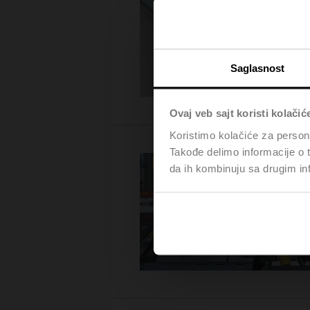
Saglasnost
Ovaj veb sajt koristi kolačić
Koristimo kolačiće za persona
Takođe delimo informacije o t
da ih kombinuju sa drugim inf