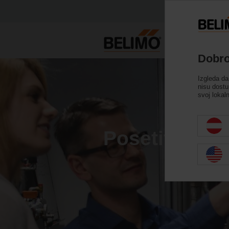
Dobro
Izgleda da
nisu dostu
svoj lokal
Posetite Bel