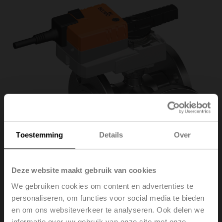
Toestemming
Details
Over
Deze website maakt gebruik van cookies
We gebruiken cookies om content en advertenties te
personaliseren, om functies voor social media te bieden
R7032R-B3+NR230A
en om ons websiteverkeer te analyseren. Ook delen we
informatie over uw gebruik van onze site met onze