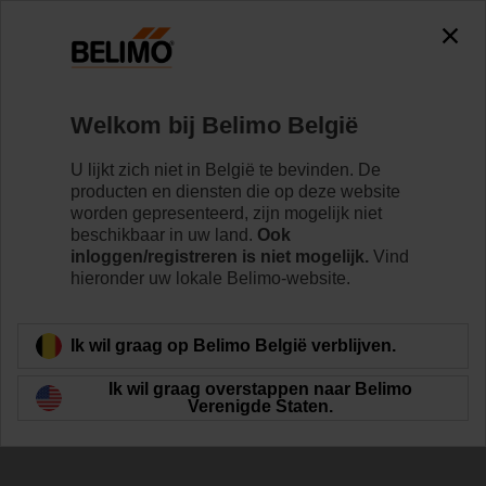
The exception is : javax.servlet.jsp.JspException: Problem
accessing the absolute URL
"https://www.belimo.com/be/nl_NL/~mgnlArea=outdated~".
java.io.IOException: Server returned HTTP response code: 500
for URL:
Welkom bij Belimo België
https://www.belimo.com/be/nl_NL/~mgnlArea=outdated~
U lijkt zich niet in België te bevinden. De
Home
Regelventielen
Kogelkranen
producten en diensten die op deze website
worden gepresenteerd, zijn mogelijk niet
R7032R-B3+NR230A
beschikbaar in uw land.
Ook
inloggen/registreren is niet mogelijk.
Vind
hieronder uw lokale Belimo-website.
Meer informatie
Ik wil graag op Belimo België verblijven.
Ik wil graag overstappen naar Belimo
Verenigde Staten.
Terug naar product categorie