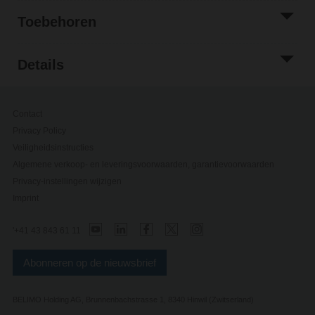
Toebehoren
Details
Contact
Privacy Policy
Veiligheidsinstructies
Algemene verkoop- en leveringsvoorwaarden, garantievoorwaarden
Privacy-instellingen wijzigen
Imprint
'+41 43 843 61 11
Abonneren op de nieuwsbrief
BELIMO Holding AG, Brunnenbachstrasse 1, 8340 Hinwil (Zwitserland)