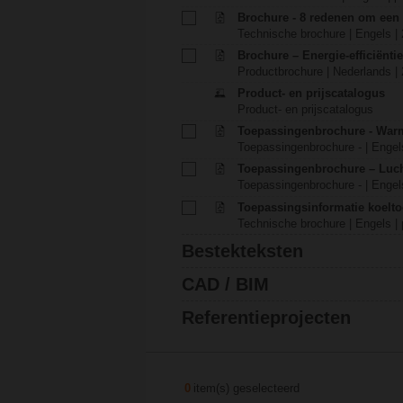
Brochure - 8 redenen om een 
Technische brochure | Engels |
Brochure – Energie-efficiënt
Productbrochure | Nederlands |
Product- en prijscatalogus
Product- en prijscatalogus
Toepassingenbrochure - War
Toepassingenbrochure - | Engels
Toepassingenbrochure – Luch
Toepassingenbrochure - | Engels
Toepassingsinformatie koelt
Technische brochure | Engels | 
Bestekteksten
CAD / BIM
Referentieprojecten
0
item(s) geselecteerd