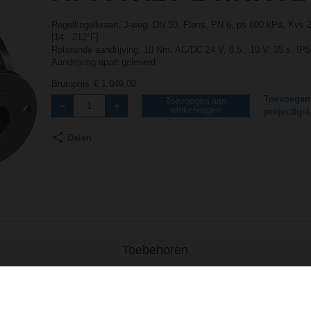
Regelkogelkraan, 3-weg, DN 50, Flens, PN 6, ps 600 kPa, Kvs 
[14...212°F]
Roterende aandrijving, 10 Nm, AC/DC 24 V, 0.5...10 V, 35 s, IP
Aandrijving apart geleverd
Brutoprijs
€ 1,049,00
Toevoegen
Toevoegen aan
winkelwagen
projectlijst
Delen
Toebehoren