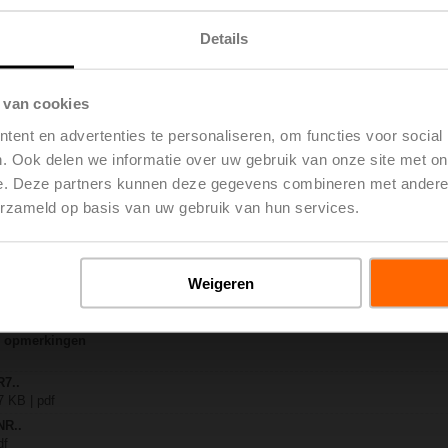
Details
-B..
 | 1408 KB | pdf
A-SZ
 van cookies
 | 925 KB | pdf
-B.. / R7..R..-B..
ent en advertenties te personaliseren, om functies voor social
 pdf
. Ook delen we informatie over uw gebruik van onze site met on
 / LR..A / NR..A / SR..A
e. Deze partners kunnen deze gegevens combineren met andere i
erzameld op basis van uw gebruik van hun services.
– R7..Rxx-B.. DN 40...50
g EU | 133 KB | pdf
y – NRC24A-SZ
 EU | 29 KB | pdf
Weigeren
3-weg regelkogelkranen
7 KB | pdf
ne opmerkingen
R7..
7 KB | pdf
NR..
df