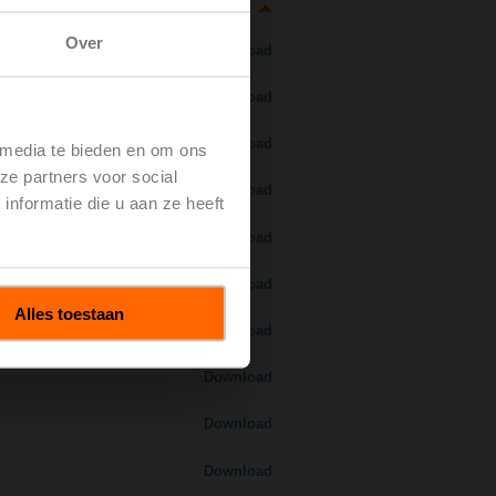
Over
Download
Download
Download
 media te bieden en om ons
ze partners voor social
Download
nformatie die u aan ze heeft
Download
Download
Alles toestaan
Download
Download
Download
Download