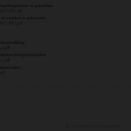
regelkogelkraan te gebruiken
 2471 KB | pdf
ie en comfort in gebouwen
 2477 KB | pdf
mteopwekking
 | pdf
tbehandelingsinstallaties
 | pdf
oepassingen
pdf
Geselecteerde downloaden