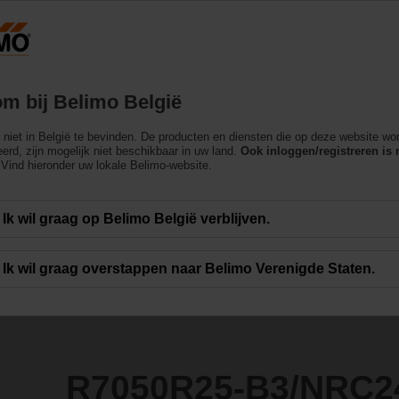
België
Producten
Ondersteuning
Over ons
m bij Belimo België
en
ch niet in België te bevinden. De producten en diensten die op deze website wo
3/NRC24A-SZ
erd, zijn mogelijk niet beschikbaar in uw land.
Ook inloggen/registreren is 
Vind hieronder uw lokale Belimo-website.
Ik wil graag op Belimo België verblijven.
Ik wil graag overstappen naar Belimo Verenigde Staten.
R7050R25-B3/NRC2