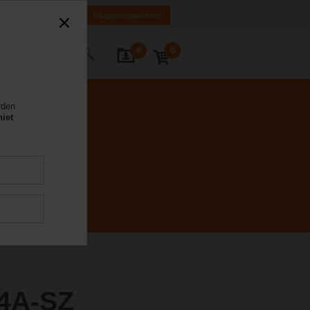
NL
FR
DE
EN
Inloggen/registreren
0
0
Contact
rden
niet
4A-SZ