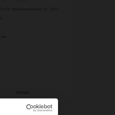
25 m³/h, Mediumtemperatuur -10...100°C
54
 aan
Details