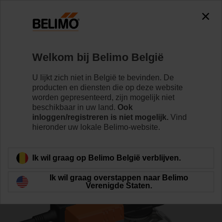
0
0
Home
Regelventielen
Regelkogelkranen
Welkom bij Belimo België
R7040R16-B3+SR230A
U lijkt zich niet in België te bevinden. De
producten en diensten die op deze website
worden gepresenteerd, zijn mogelijk niet
beschikbaar in uw land.
Ook
Meer informatie
inloggen/registreren is niet mogelijk.
Vind
hieronder uw lokale Belimo-website.
Terug naar product categorie
Ik wil graag op Belimo België verblijven.
Ik wil graag overstappen naar Belimo
Verenigde Staten.