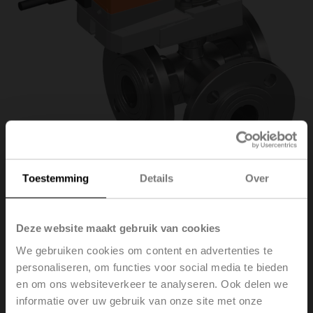
Toestemming
Details
Over
R7040R16-
Deze website maakt gebruik van cookies
We gebruiken cookies om content en advertenties te
B3+SR230A
personaliseren, om functies voor social media te bieden
en om ons websiteverkeer te analyseren. Ook delen we
informatie over uw gebruik van onze site met onze
Regelkogelkraan, 3-weg, DN 40, Flens, PN 6, ps