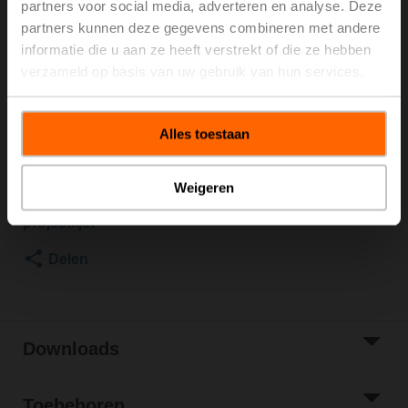
partners voor social media, adverteren en analyse. Deze
600 kPa, Kvs 16 m³/h, Mediumtemperatuur -10...100°C
partners kunnen deze gegevens combineren met andere
[14...212°F]
informatie die u aan ze heeft verstrekt of die ze hebben
Roterende aandrijving, 20 Nm, AC 100...240 V,
verzameld op basis van uw gebruik van hun services.
open/dicht, 3-punts, 90 s, IP54
Aandrijving gemonteerd
Brutoprijs
€ 912,00
Alles toestaan
Toevoegen aan
winkelwagen
Weigeren
Toevoegen aan
projectlijst
Delen
Downloads
Toebehoren