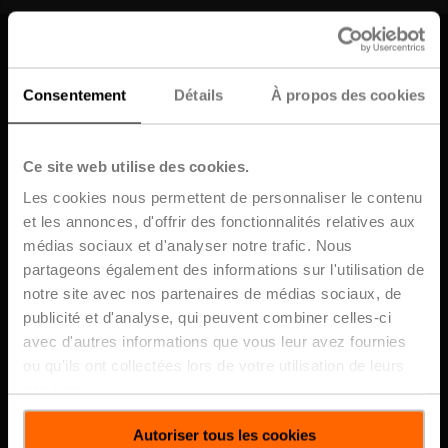
Accueil
Consentement
Détails
À propos des cookies
Ce site web utilise des cookies.
Thèmes
Les cookies nous permettent de personnaliser le contenu
Subscribe for the Latest From Belimo
et les annonces, d'offrir des fonctionnalités relatives aux
médias sociaux et d'analyser notre trafic. Nous
Publications en vedette
Get the latest HVAC trends, product
partageons également des informations sur l'utilisation de
updates, blogs, and training tips -
notre site avec nos partenaires de médias sociaux, de
straight to your inbox
publicité et d'analyse, qui peuvent combiner celles-ci
Publications au sujet de
avec d'autres informations que vous leur avez fournies
Data Centers
Close
Subscribe
ou qu'ils ont collectées lors de votre utilisation de leurs
services.
Autoriser tous les cookies