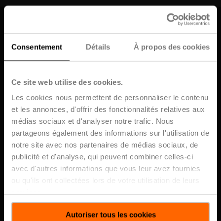
Accueil
Consentement
Détails
À propos des cookies
Ce site web utilise des cookies.
Thèmes
Les cookies nous permettent de personnaliser le contenu
Subscribe for the Latest From Belimo
et les annonces, d'offrir des fonctionnalités relatives aux
médias sociaux et d'analyser notre trafic. Nous
Publications en vedette
Get the latest HVAC trends, product
partageons également des informations sur l'utilisation de
updates, blogs, and training tips -
notre site avec nos partenaires de médias sociaux, de
straight to your inbox
publicité et d'analyse, qui peuvent combiner celles-ci
Publications au sujet de
avec d'autres informations que vous leur avez fournies
ZIP Economizer
Close
Subscribe
ou qu'ils ont collectées lors de votre utilisation de leurs
services.
Autoriser tous les cookies