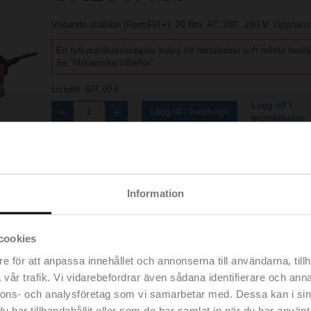
Vridande ställdon (RetroFIT+), 20 Nm, AC 100...240 V, Öppna/st
En fyrkanthålaxeladapter krävs för installation och måste bestä
Se ”Mekaniska tillbehör”
Listpris
307,00 €
Lägg till i
Lägg till i kundvagn
projektlistan
Dela
Information
cookies
Tillbehör
e för att anpassa innehållet och annonserna till användarna, tillh
vår trafik. Vi vidarebefordrar även sådana identifierare och anna
nnons- och analysföretag som vi samarbetar med. Dessa kan i sin
har tillhandahållit eller som de har samlat in när du har använt 