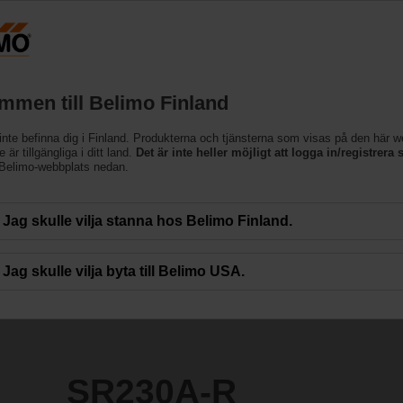
Finland
Produkter
Support
Om oss
Kon
mmen till Belimo Finland
inte befinna dig i Finland. Produkterna och tjänsterna som visas på den här 
 är tillgängliga i ditt land.
Det är inte heller möjligt att logga in/registrera s
 Belimo-webbplats nedan.
Jag skulle vilja stanna hos Belimo Finland.
Jag skulle vilja byta till Belimo USA.
SR230A-R