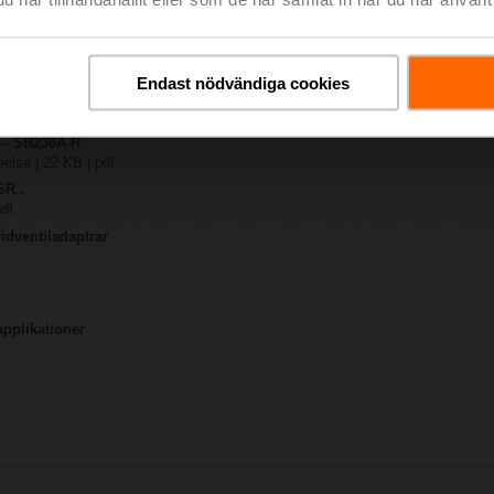
R
98 KB | pdf
Endast nödvändiga cookies
.A..-R
y – SR230A-R
lse | 22 KB | pdf
SR..
pdf
idventiladaptrar
applikationer