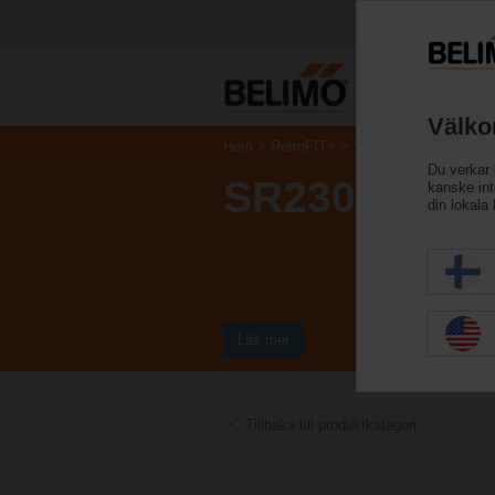
Välko
Hem
RetroFIT+
Ventilställdon
Du verkar 
SR230A-R
kanske inte
din lokala
Läs mer
Tillbaka till produktkategori