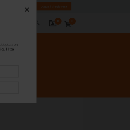
FI
SE
EN
Logga in/registrera
0
0
takta oss
webbplatsen
ig.
Hitta