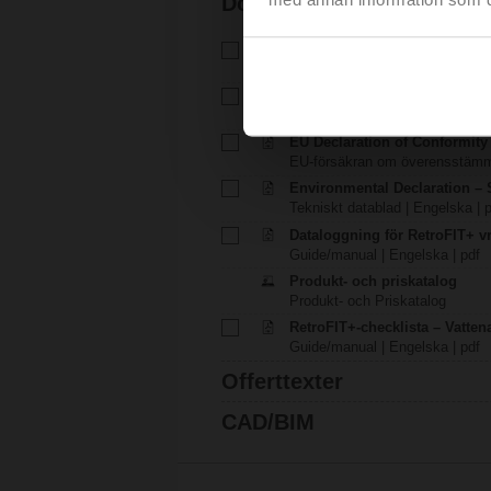
Dokumentation
Tekniskt datablad – SR230A-
Tekniskt datablad | Svenska | 7
Installationsanvisningar – SR.
Installationsanvisningar | pdf
EU Declaration of Conformit
EU-försäkran om överensstämme
Environmental Declaration – 
Tekniskt datablad | Engelska | 
Dataloggning för RetroFIT+ vr
Guide/manual | Engelska | pdf
Produkt- och priskatalog
Produkt- och Priskatalog
RetroFIT+-checklista – Vatten
Guide/manual | Engelska | pdf
Offerttexter
CAD/BIM