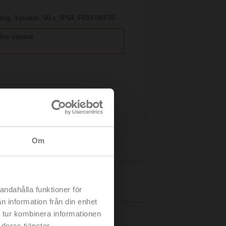
äng, 3-punkts, 90 s, IP54, F03/F04/F05
llas separat.
Om
Detaljer
andahålla funktioner för
n information från din enhet
 tur kombinera informationen
deras tjänster.