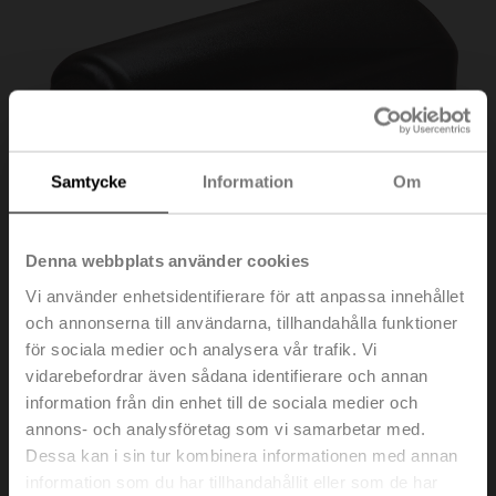
Samtycke
Information
Om
Denna webbplats använder cookies
Vi använder enhetsidentifierare för att anpassa innehållet
och annonserna till användarna, tillhandahålla funktioner
för sociala medier och analysera vår trafik. Vi
vidarebefordrar även sådana identifierare och annan
Z-PCUM
information från din enhet till de sociala medier och
annons- och analysföretag som vi samarbetar med.
Dessa kan i sin tur kombinera informationen med annan
Skyddskåpa, för UM../UH..
information som du har tillhandahållit eller som de har
Multipack 20 st.