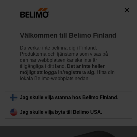
The exception is : javax.servlet.jsp.JspException: Problem
accessing the absolute URL
"https://www.belimo.com/fi/sv_SE/~mgnlArea=cookies~".
java.io.IOException: Server returned HTTP response code: 500
for URL: https://www.belimo.com/fi/sv_SE/~mgnlArea=cookies~
Välkommen till Belimo Finland
Hem
Spjällställdon
Tillbehör
Du verkar inte befinna dig i Finland.
Produkterna och tjänsterna som visas på
Z-PCUM
den här webbplatsen kanske inte är
tillgängliga i ditt land.
Det är inte heller
möjligt att logga in/registrera sig.
Hitta din
lokala Belimo-webbplats nedan.
Jag skulle vilja stanna hos Belimo Finland.
Tillbaka till produktkategori
Jag skulle vilja byta till Belimo USA.