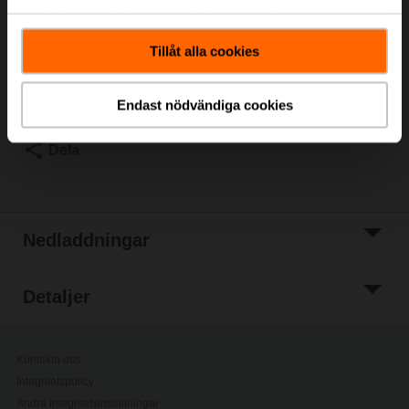
samlat in när du har använt deras tjänster.
Listpris
182,00 €
Lägg till i
Tillåt alla cookies
kundvagn
Lägg till i
Endast nödvändiga cookies
projektlistan
Dela
Nedladdningar
Detaljer
Kontakta oss
Integritetspolicy
Ändra integritetsinställningar