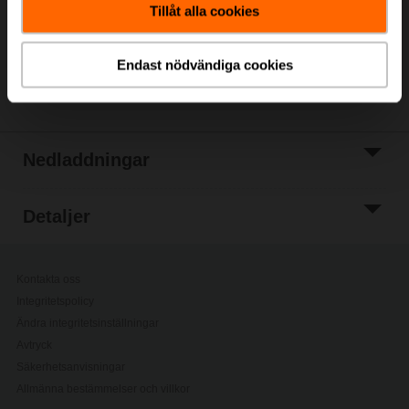
Tillåt alla cookies
Lägg till i
projektlistan
Endast nödvändiga cookies
Dela
Nedladdningar
Detaljer
Kontakta oss
Integritetspolicy
Ändra integritetsinställningar
Avtryck
Säkerhetsanvisningar
Allmänna bestämmelser och villkor