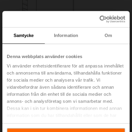
Samtycke
Information
Om
Denna webbplats använder cookies
Vi använder enhetsidentifierare för att anpassa innehållet
och annonserna till användarna, tillhandahålla funktioner
för sociala medier och analysera vår trafik. Vi
Z-GMA
vidarebefordrar även sådana identifierare och annan
information från din enhet till de sociala medier och
annons- och analysföretag som vi samarbetar med.
Förlängning av basplatta för GM..A till GM..
Dessa kan i sin tur kombinera informationen med annan
Listpris
12,60 €
information som du har tillhandahållit eller som de har
samlat in när du har använt deras tjänster.
Lägg till i
kundvagn