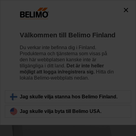
0
0
Hem
Givare/Mätare
Rumsenheter
Välkommen till Belimo Finland
CRK24-B1
Du verkar inte befinna dig i Finland.
Produkterna och tjänsterna som visas på
den här webbplatsen kanske inte är
tillgängliga i ditt land.
Det är inte heller
Läs mer
möjligt att logga in/registrera sig.
Hitta din
lokala Belimo-webbplats nedan.
Tillbaka till produktkategori
Jag skulle vilja stanna hos Belimo Finland.
Jag skulle vilja byta till Belimo USA.