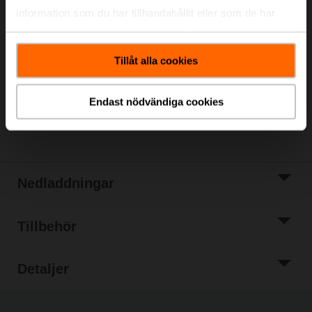
information som du har tillhandahållit eller som de har
Listpris
254,00 €
samlat in när du har använt deras tjänster.
Lägg till i
kundvagn
Tillåt alla cookies
Lägg till i
projektlistan
Endast nödvändiga cookies
Dela
Nedladdningar
Tillbehör
Detaljer