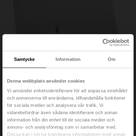
Samtycke
Information
Om
Denna webbplats använder cookies
Vi använder enhetsidentifierare för att anpassa innehållet
och annonserna till användarna, tillhandahålla funktioner
CRK24-B1
för sociala medier och analysera vår trafik. Vi
vidarebefordrar även sådana identifierare och annan
Rumstemperaturregulator, Uteffekt 2...10 V: kylning,
information från din enhet till de sociala medier och
uppvärmning för 6-portsventil, AC 24 V, Driftval och
annons- och analysföretag som vi samarbetar med.
display: AUTO/ECO/MAXIMUM, vridknapp +/-
Dessa kan i sin tur kombinera informationen med annan