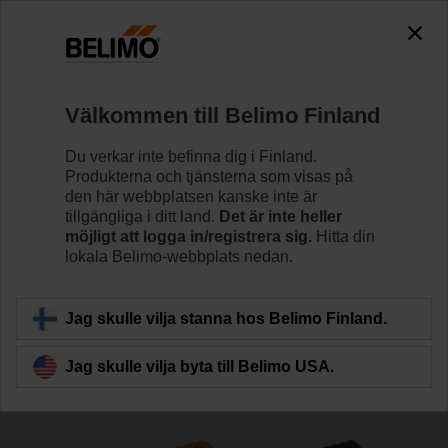
The exception is : javax.servlet.jsp.JspException: Problem
accessing the absolute URL
"https://www.belimo.com/fi/sv_SE/~mgnlArea=cookies~".
java.io.IOException: Server returned HTTP response code: 500
for URL: https://www.belimo.com/fi/sv_SE/~mgnlArea=cookies~
Välkommen till Belimo Finland
Hem
Reglerventiler
Reglerventiler
Du verkar inte befinna dig i Finland.
Produkterna och tjänsterna som visas på
R7040R16-B3/SRC24A-MP
den här webbplatsen kanske inte är
tillgängliga i ditt land.
Det är inte heller
möjligt att logga in/registrera sig.
Hitta din
lokala Belimo-webbplats nedan.
Läs mer
Jag skulle vilja stanna hos Belimo Finland.
Jag skulle vilja byta till Belimo USA.
Tillbaka till produktkategori