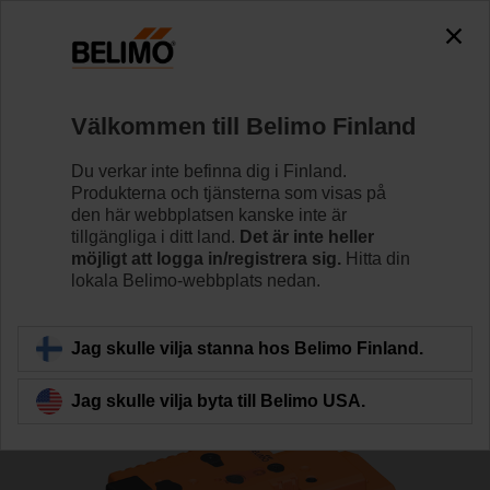
The exception is : javax.servlet.jsp.JspException: Problem
accessing the absolute URL
"https://www.belimo.com/fi/sv_SE/~mgnlArea=cookies~".
java.io.IOException: Server returned HTTP response code: 500
for URL: https://www.belimo.com/fi/sv_SE/~mgnlArea=cookies~
Välkommen till Belimo Finland
Hem
Reglerventiler
Sätesventiler
Du verkar inte befinna dig i Finland.
Produkterna och tjänsterna som visas på
H6015X4-S2/NVK230A-3
den här webbplatsen kanske inte är
tillgängliga i ditt land.
Det är inte heller
möjligt att logga in/registrera sig.
Hitta din
lokala Belimo-webbplats nedan.
Läs mer
Jag skulle vilja stanna hos Belimo Finland.
Jag skulle vilja byta till Belimo USA.
Tillbaka till produktkategori