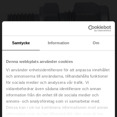
Samtycke
Information
Om
Denna webbplats använder cookies
Vi använder enhetsidentifierare för att anpassa innehållet
och annonserna till användarna, tillhandahålla funktioner
för sociala medier och analysera vår trafik. Vi
vidarebefordrar även sådana identifierare och annan
A-22P-A45
information från din enhet till de sociala medier och
annons- och analysföretag som vi samarbetar med.
Dessa kan i sin tur kombinera informationen med annan
Klämringskoppling, G 1/4" (utvändig gänga) för 6 mm,
information som du har tillhandahållit eller som de har
med skärring