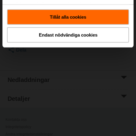
samlat in när du har använt deras tjänster.
Listpris
31,40 €
Lägg till i
Tillåt alla cookies
kundvagn
Lägg till i
Endast nödvändiga cookies
projektlistan
Dela
Nedladdningar
Detaljer
Kontakta oss
Integritetspolicy
Ändra integritetsinställningar