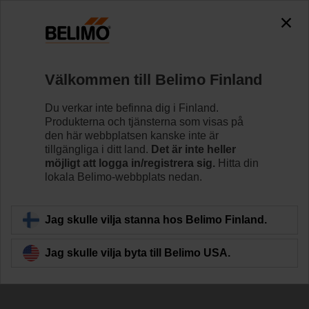
The exception is : javax.servlet.jsp.JspException: Problem
accessing the absolute URL
"https://www.belimo.com/fi/sv_SE/~mgnlArea=cookies~".
java.io.IOException: Server returned HTTP response code: 500
for URL: https://www.belimo.com/fi/sv_SE/~mgnlArea=cookies~
Välkommen till Belimo Finland
Hem
Givare/Mätare
Tillbehör
Du verkar inte befinna dig i Finland.
Produkterna och tjänsterna som visas på
A-22P-A45
den här webbplatsen kanske inte är
tillgängliga i ditt land.
Det är inte heller
möjligt att logga in/registrera sig.
Hitta din
lokala Belimo-webbplats nedan.
Jag skulle vilja stanna hos Belimo Finland.
Tillbaka till produktkategori
Jag skulle vilja byta till Belimo USA.