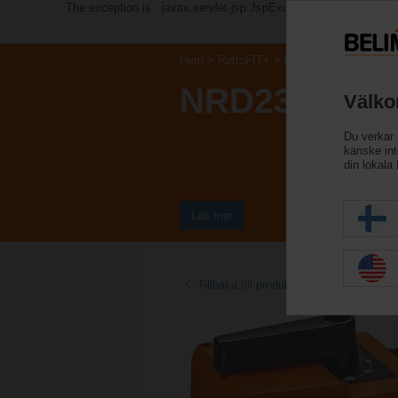
The exception is : javax.servlet.jsp.JspException: Problem ac
Hem
RetroFIT+
Linjära ventilställdon
NRD230-3-SI
Välko
Du verkar 
kanske inte
din lokala
Läs mer
Tillbaka till produktkategori