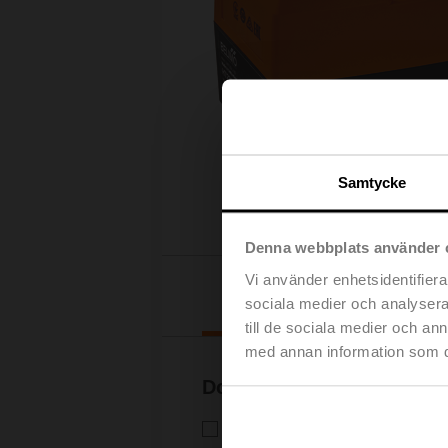
Samtycke
Denna webbplats använder 
Vi använder enhetsidentifierar
Nedladdningar
sociala medier och analysera 
till de sociala medier och a
med annan information som du 
Dokumentation
Tekniskt datablad – NRD230-3
Tekniskt datablad | Svenska | 1