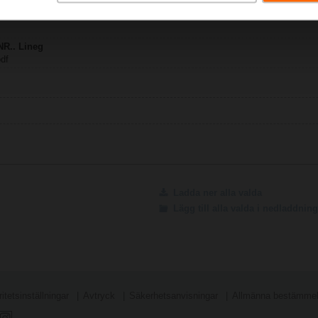
Y.. / NRD..
NR.. Lineg
pdf
Ladda ner alla valda
Lägg till alla valda i nedladdni
itetsinställningar
Avtryck
Säkerhetsanvisningar
Allmänna bestämmels