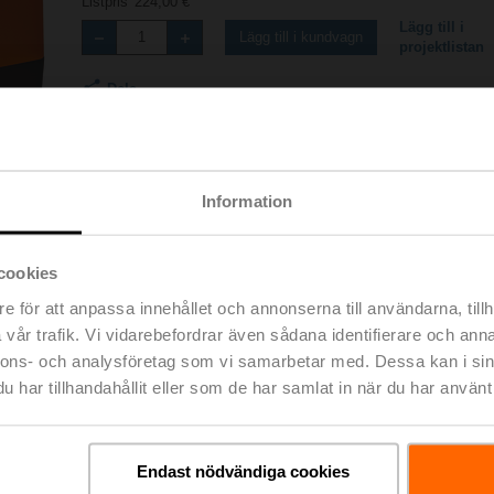
Listpris
224,00 €
Lägg till i
Lägg till i kundvagn
projektlistan
Dela
Information
cookies
e för att anpassa innehållet och annonserna till användarna, tillh
Tillbehör
vår trafik. Vi vidarebefordrar även sådana identifierare och anna
nnons- och analysföretag som vi samarbetar med. Dessa kan i sin
har tillhandahållit eller som de har samlat in när du har använt 
Endast nödvändiga cookies
-SI
984 KB | pdf