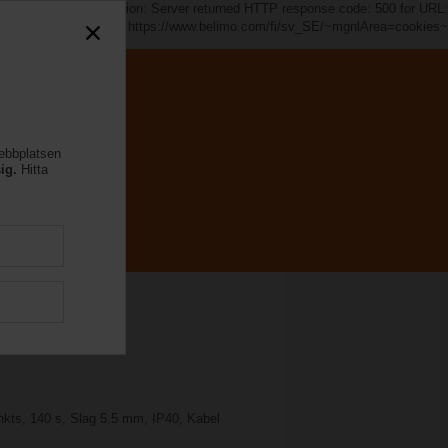
s~". java.io.IOException: Server returned HTTP response code: 500 for URL:
https://www.belimo.com/fi/sv_SE/~mgnlArea=cookies~
webbplatsen
ig.
Hitta
unkts, 140 s, Slag 5.5 mm, IP40, Kabel