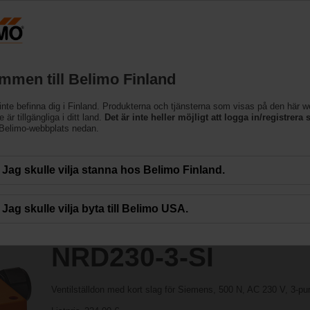
cessing the absolute URL "https://www.belimo.com/fi/sv_SE/~mgnlArea=cookie
mmen till Belimo Finland
inte befinna dig i Finland. Produkterna och tjänsterna som visas på den här 
 är tillgängliga i ditt land.
Det är inte heller möjligt att logga in/registrera s
 Belimo-webbplats nedan.
Jag skulle vilja stanna hos Belimo Finland.
Jag skulle vilja byta till Belimo USA.
NRD230-3-SI
Ventilställdon med kort slag för Siemens, 500 N, AC 230 V, 3-p