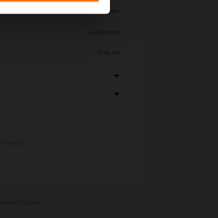
Ladda ner
Ladda ner
Visa nu
ngsmappen
er och villkor