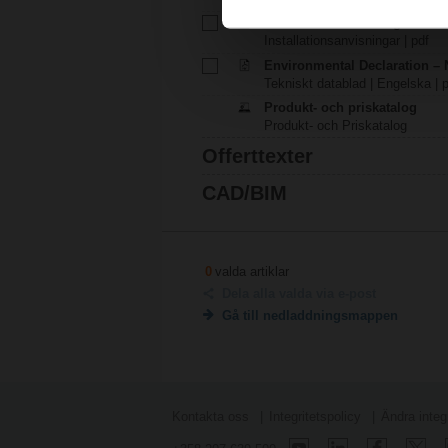
Installationsanvisningar – NR
Installationsanvisningar | pdf
Environmental Declaration – 
Tekniskt datablad | Engelska | 
Produkt- och priskatalog
Produkt- och Priskatalog
Offerttexter
CAD/BIM
0
valda artiklar
Dela alla valda via e-post
Gå till nedladdningsmappen
Kontakta oss
Integritetspolicy
Ändra integr