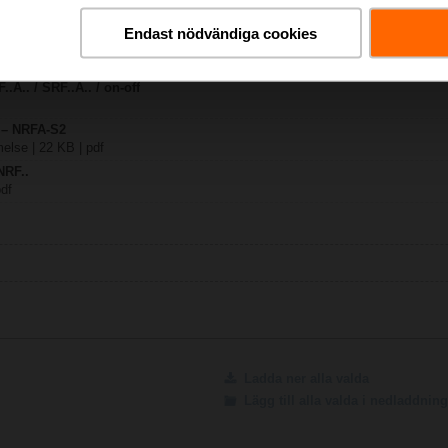
Endast nödvändiga cookies
331 KB | pdf
.A.. / SRF..A.. / on-off
y – NRFA-S2
lse | 22 KB | pdf
NRF..
pdf
Ladda ner alla valda
Lägg till alla valda i nedladdni