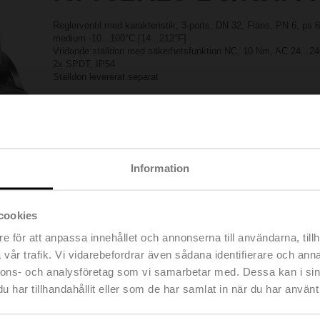
Reglerventil med karakteristik, 3-ports, DN 32, Fläns, PN 6, ps
medium -10...100°C [14...212°F]
Vridande ställdon med säkerhetsfunktion NC, 10 Nm, AC 24...24
2x SPDT, IP54
Ställdon levererat separat
Listpris
1 070,00 €
Lägg till i
Lägg till i kundvagn
projektlistan
Dela
Information
cookies
e för att anpassa innehållet och annonserna till användarna, tillh
vår trafik. Vi vidarebefordrar även sådana identifierare och anna
Tillbehör
nnons- och analysföretag som vi samarbetar med. Dessa kan i sin
har tillhandahållit eller som de har samlat in när du har använt 