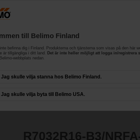
Finland
Produkter
Support
Om oss
Kon
mmen till Belimo Finland
inte befinna dig i Finland. Produkterna och tjänsterna som visas på den här 
3/NRFA-S2
 är tillgängliga i ditt land.
Det är inte heller möjligt att logga in/registrera s
 Belimo-webbplats nedan.
Jag skulle vilja stanna hos Belimo Finland.
Jag skulle vilja byta till Belimo USA.
R7032R16-B3/NRFA