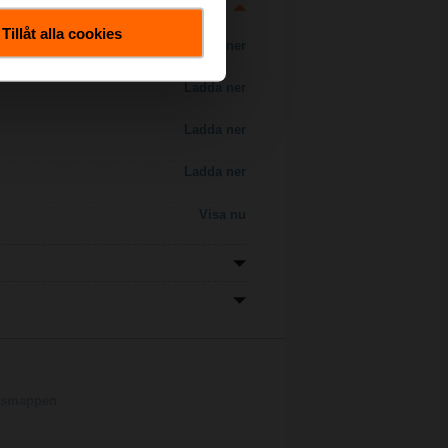
Tillåt alla cookies
Ladda ner
Ladda ner
Ladda ner
Ladda ner
Visa nu
ngsmappen