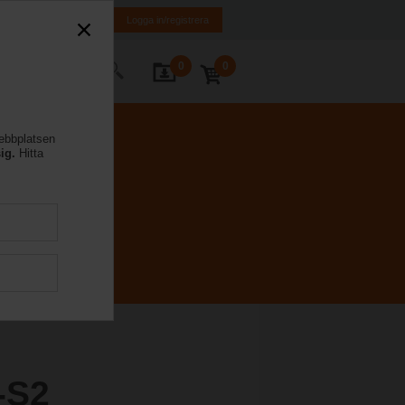
FI
SE
EN
Logga in/registrera
0
0
takta oss
webbplatsen
ig.
Hitta
-S2