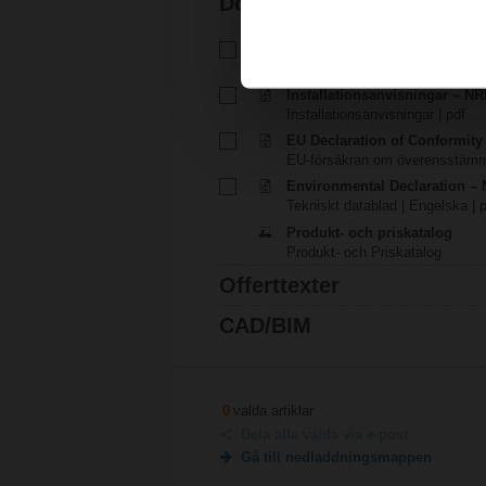
Dokumentation
Tekniskt datablad – NRFA-S2
Tekniskt datablad | Svenska | 1
Installationsanvisningar – NRF.
Installationsanvisningar | pdf
EU Declaration of Conformit
EU-försäkran om överensstämme
Environmental Declaration – 
Tekniskt datablad | Engelska | 
Produkt- och priskatalog
Produkt- och Priskatalog
Offerttexter
CAD/BIM
0
valda artiklar
Dela alla valda via e-post
Gå till nedladdningsmappen