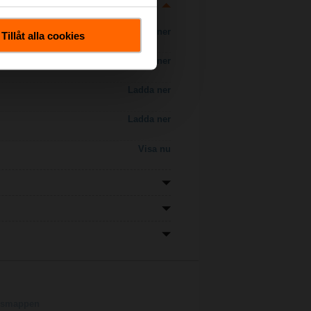
Ladda ner
Tillåt alla cookies
Ladda ner
Ladda ner
Ladda ner
Visa nu
ngsmappen