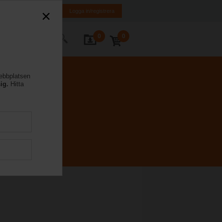
FI
SE
EN
Logga in/registrera
0
0
takta oss
webbplatsen
ig.
Hitta