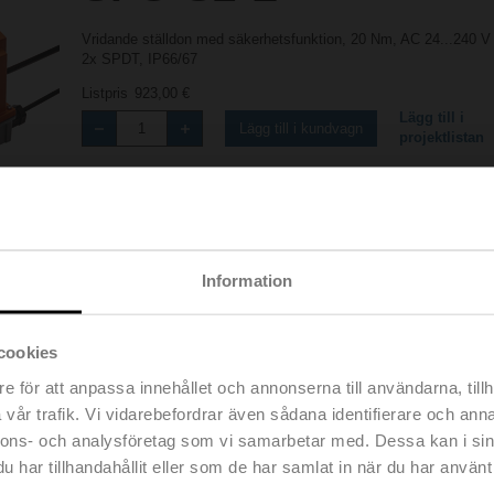
Vridande ställdon med säkerhetsfunktion, 20 Nm, AC 24...240 V 
2x SPDT, IP66/67
Listpris
923,00 €
Lägg till i
Lägg till i kundvagn
projektlistan
Dela
Information
cookies
e för att anpassa innehållet och annonserna till användarna, tillh
Tillbehör
vår trafik. Vi vidarebefordrar även sådana identifierare och anna
nnons- och analysföretag som vi samarbetar med. Dessa kan i sin
har tillhandahållit eller som de har samlat in när du har använt 