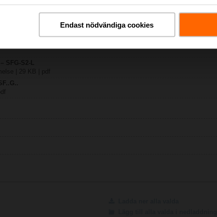
Endast nödvändiga cookies
771 KB | pdf
G.. / SF..G..
 – SFG-S2-L
lse | 29 KB | pdf
SF..G..
pdf
Ladda ner alla valda
Lägg till alla valda i nedladdni