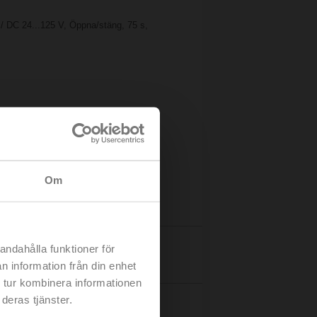
/ DC 24...125 V, Öppna/stäng, 75 s,
Om
andahålla funktioner för
Detaljer
n information från din enhet
 tur kombinera informationen
deras tjänster.