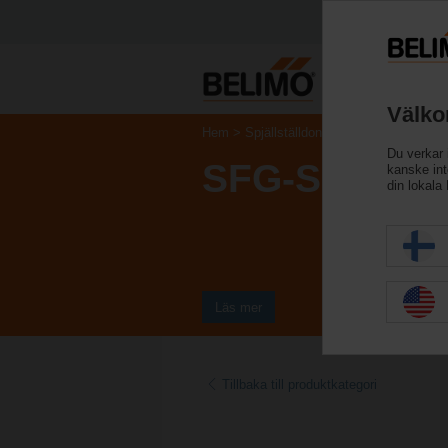
Välko
Hem
Spjällställdon
Ställdon för svåra 
Du verkar 
SFG-S2-L
kanske inte
din lokala
Läs mer
Tillbaka till produktkategori