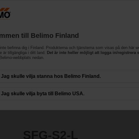
Finland
Produkter
Support
Om oss
Kon
mmen till Belimo Finland
miljöförhållanden
inte befinna dig i Finland. Produkterna och tjänsterna som visas på den här 
 är tillgängliga i ditt land.
Det är inte heller möjligt att logga in/registrera s
 Belimo-webbplats nedan.
Jag skulle vilja stanna hos Belimo Finland.
Jag skulle vilja byta till Belimo USA.
SFG-S2-L