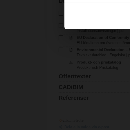
Dokumentation
Tekniskt datablad – SFG-S2-L
Tekniskt datablad | Svenska | 1
Installationsanvisningar – NF..
Installationsanvisningar | pdf
EU Declaration of Conformity
EU-försäkran om överensstämme
Environmental Declaration – 
Tekniskt datablad | Engelska | 
Produkt- och priskatalog
Produkt- och Priskatalog
Offerttexter
CAD/BIM
Referenser
0
valda artiklar
Dela alla valda via e-post