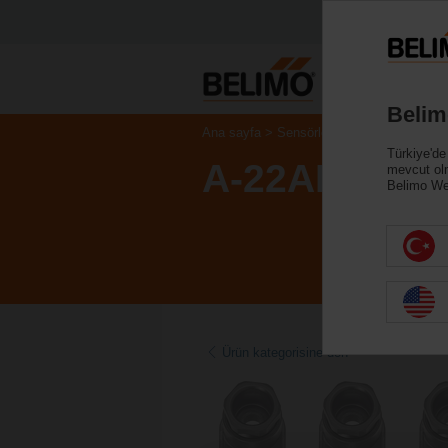
Belim
Ana sayfa
Sensörler/Sayaçlar
Aksesua
Türkiye'de
A-22AP-A11.
mevcut ol
Belimo Web
Ürün kategorisine dön