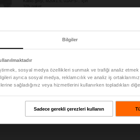
Kablo girişi, M20x1.5, 01APS-.. için
10'lı paket
Liste fiyatı
EUR 30,00
Proje listesine ekle
Sepete ekle
Bilgiler
Paylaş
ullanılmaktadır
eştirmek, sosyal medya özellikleri sunmak ve trafiği analiz etmek 
bilgileri ayrıca sosyal medya, reklamcılık ve analiz iş ortaklarımızl
lerine sağladığınız veya hizmetlerini kullanırken topladıkları diğer b
enler
Bi
Sadece gerekli çerezleri kullanın
Tü