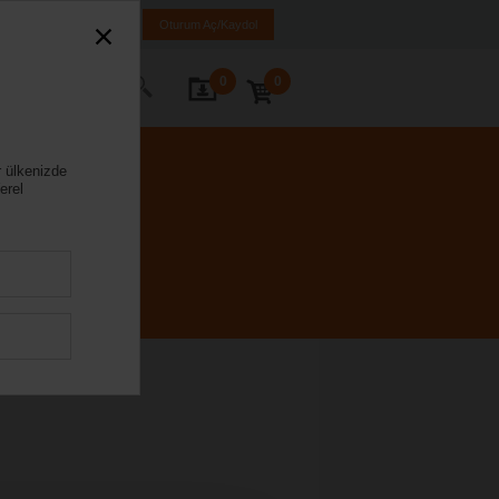
iye
TR
EN
Oturum Aç/Kaydol
0
0
ze Ulaşın
r ülkenizde
erel