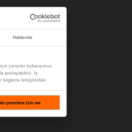
Hakkında
için çerezler kullanıyoruz.
a paylaşabiliriz. İş
ilgilerle birleştirebilir.
lgiler
m çerezlere izin ver