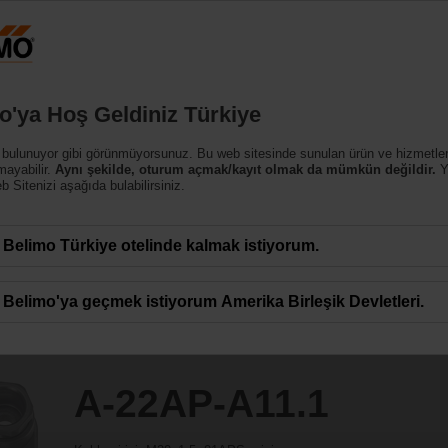
Türk
Ürünler
Destek
Hakkımızda
Bi
o'ya Hoş Geldiniz Türkiye
rlar
 bulunuyor gibi görünmüyorsunuz. Bu web sitesinde sunulan ürün ve hizmetle
1
mayabilir.
Aynı şekilde, oturum açmak/kayıt olmak da mümkün değildir.
Y
 Sitenizi aşağıda bulabilirsiniz.
Belimo Türkiye otelinde kalmak istiyorum.
Belimo'ya geçmek istiyorum Amerika Birleşik Devletleri.
A-22AP-A11.1