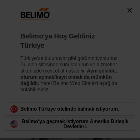
The exception is : javax.servlet.jsp.JspException: Problem
accessing the absolute URL
"https://www.belimo.com/tr/tr_TR/~mgnlArea=outdated~".
java.io.IOException: Server returned HTTP response code: 500
for URL:
Belimo'ya Hoş Geldiniz
https://www.belimo.com/tr/tr_TR/~mgnlArea=outdated~
Türkiye
Ana sayfa
Sensörler/Sayaçlar
Aksesuarlar
Türkiye'de bulunuyor gibi görünmüyorsunuz.
Bu web sitesinde sunulan ürün ve hizmetler
A-22D-A10
ülkenizde mevcut olmayabilir.
Aynı şekilde,
oturum açmak/kayıt olmak da mümkün
değildir.
Yerel Belimo Web Sitenizi aşağıda
bulabilirsiniz.
Belimo Türkiye otelinde kalmak istiyorum.
Ürün kategorisine dön
Belimo'ya geçmek istiyorum Amerika Birleşik
Devletleri.