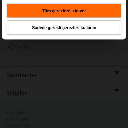
Liste fiyatı
EUR 9,40
Tüm çerezlere izin ver
Sepete ekle
Sadece gerekli çerezleri kullanın
Proje listesine
ekle
Paylaş
İndirilenler
Bilgiler
Bize Ulaşın
Gizlilik Politikası
Güvenlik notları