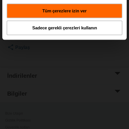
Liste fiyatı
EUR 25,00
Tüm çerezlere izin ver
Sepete ekle
Sadece gerekli çerezleri kullanın
Proje listesine
ekle
Paylaş
İndirilenler
Bilgiler
Bize Ulaşın
Gizlilik Politikası
Güvenlik notları