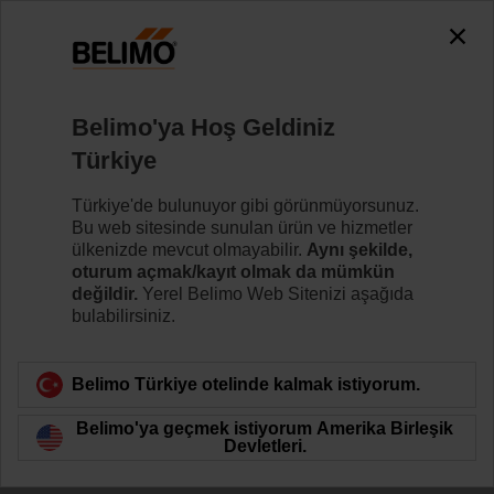
The exception is : javax.servlet.jsp.JspException: Problem
accessing the absolute URL
"https://www.belimo.com/tr/tr_TR/~mgnlArea=outdated~".
java.io.IOException: Server returned HTTP response code: 500
for URL:
Belimo'ya Hoş Geldiniz
https://www.belimo.com/tr/tr_TR/~mgnlArea=outdated~
Türkiye
Ana sayfa
Sensörler/Sayaçlar
Aksesuarlar
Türkiye'de bulunuyor gibi görünmüyorsunuz.
Bu web sitesinde sunulan ürün ve hizmetler
A-22P-A51
ülkenizde mevcut olmayabilir.
Aynı şekilde,
oturum açmak/kayıt olmak da mümkün
değildir.
Yerel Belimo Web Sitenizi aşağıda
bulabilirsiniz.
Belimo Türkiye otelinde kalmak istiyorum.
Ürün kategorisine dön
Belimo'ya geçmek istiyorum Amerika Birleşik
Devletleri.