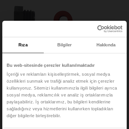
Rıza
Bilgiler
Hakkında
Bu web-sitesinde çerezler kullanılmaktadır
İçeriği ve reklamları kişiselleştirmek, sosyal medya
özellikleri sunmak ve trafiği analiz etmek için çerezler
kullanıyoruz. Sitemizi kullanımınızla ilgili bilgileri ayrıca
sosyal medya, reklamcılık ve analiz iş ortaklarımızla
paylaşabiliriz. İş ortaklarımız, bu bilgileri kendilerine
A-22P-A51
sağladığınız veya hizmetlerini kullanırken topladıkları
diğer bilgilerle birleştirebilir.
Soğuk bariyer, L 50 mm, thermowell A-22P-A.. için