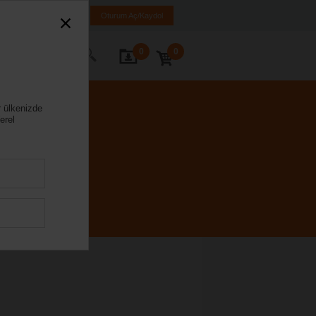
iye
TR
EN
Oturum Aç/Kaydol
0
0
ze Ulaşın
r ülkenizde
erel