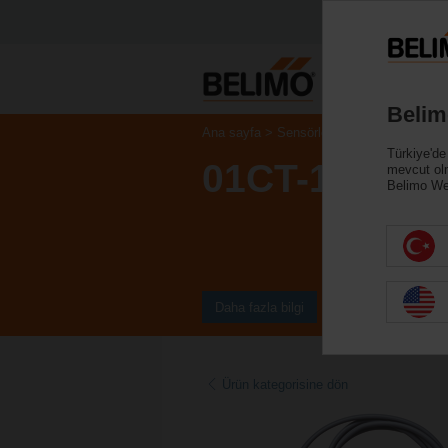
Belim
Ana sayfa
Sensörler/Sayaçlar
Kanal S
Türkiye'de
01CT-1LPF
mevcut ol
Belimo Web
Daha fazla bilgi
Ürün kategorisine dön