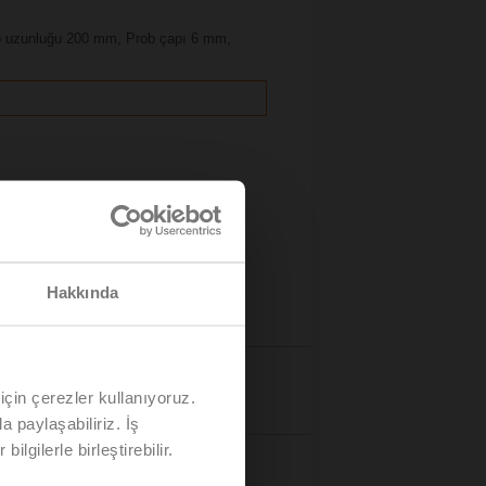
rob uzunluğu 200 mm, Prob çapı 6 mm,
Hakkında
Bilgiler
için çerezler kullanıyoruz.
a paylaşabiliriz. İş
ilgilerle birleştirebilir.