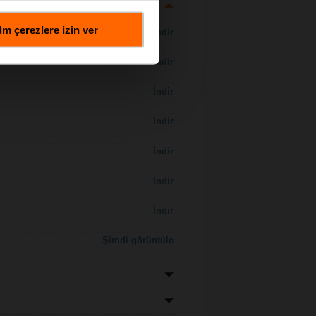
m çerezlere izin ver
İndir
İndir
İndir
İndir
İndir
İndir
İndir
Şimdi görüntüle