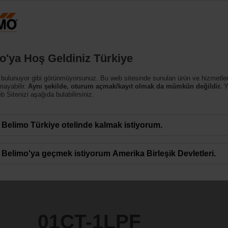
Türk
Ürünler
Destek
Hakkımızda
Bi
o'ya Hoş Geldiniz Türkiye
ensörleri (Hava)
 bulunuyor gibi görünmüyorsunuz. Bu web sitesinde sunulan ürün ve hizmetle
mayabilir.
Aynı şekilde, oturum açmak/kayıt olmak da mümkün değildir.
Y
 Sitenizi aşağıda bulabilirsiniz.
Belimo Türkiye otelinde kalmak istiyorum.
Belimo'ya geçmek istiyorum Amerika Birleşik Devletleri.
01CT-1LPF