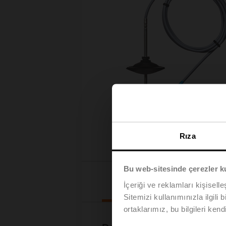
Rıza
Bu web-sitesinde çerezler k
İndirilenler
İçeriği ve reklamları kişisell
Sitemizi kullanımınızla ilgili 
ortaklarımız, bu bilgileri kendi