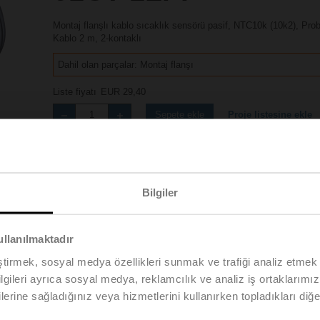
Montaj flanşlı kablo sıcaklık sensörü pasif, NTC10k (10k2), P
Kablo 2 m, 2-kontaklı
Dahil olan parçalar: Montaj flanşı
Liste fiyatı
EUR 29,40
Proje listesine ekle
Sepete ekle
Paylaş
Bilgiler
ullanılmaktadır
Ürün videoları
eştirmek, sosyal medya özellikleri sunmak ve trafiği analiz etmek 
bilgileri ayrıca sosyal medya, reklamcılık ve analiz iş ortaklarımızl
lerine sağladığınız veya hizmetlerini kullanırken topladıkları diğer b