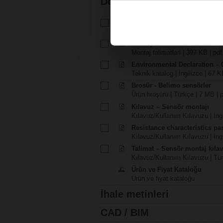
Dokümantasyon
Teknik katalog – 01CT-1..F
Teknik katalog | Türkçe | 812 KB
Montaj talimatlari – 01CT-F / 
Montaj talimatlari | 397 KB | pdf
Environmental Declaration – 
Teknik katalog | İngilizce | 67 K
Brosür - Belimo sensörler
Ürün broşürü | Türkçe | 7 MB | 
Kılavuz – Sensör montajı
Kılavuz/Kullanım Kılavuzu | İngi
Resistance characteristics p
Kılavuz/Kullanım Kılavuzu | İngi
Talimat – Sensör montaj kıla
Kılavuz/Kullanım Kılavuzu | Tür
Ürün ve Fiyat Kataloğu
Ürün ve fiyat kataloğu
İhale metinleri
CAD / BIM