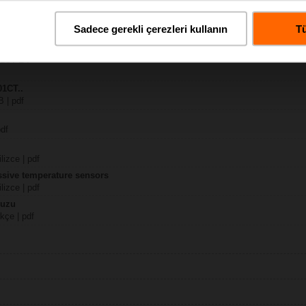
Sadece gerekli çerezleri kullanın
Tü
 | pdf
01CT-L-P
01CT..
B | pdf
pdf
lizce | pdf
assive temperature sensors
lizce | pdf
vuzu
kçe | pdf