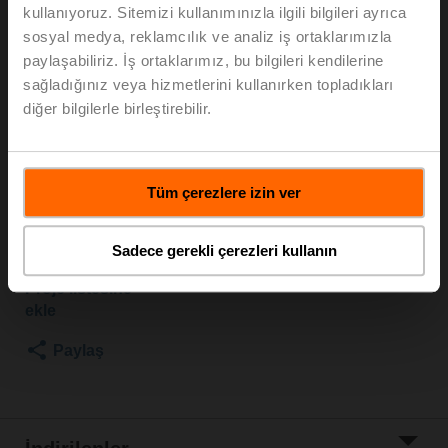
dıştan dişli, Rp 1/2"G 3/4", PN 25, ps 1600 kPa,
kullanıyoruz. Sitemizi kullanımınızla ilgili bilgileri ayrıca
V'nom 0.42 l/s, Akışkan sıcaklığı -10...120°C
sosyal medya, reklamcılık ve analiz iş ortaklarımızla
[14...248°F], Glikol izleme
paylaşabiliriz. İş ortaklarımız, bu bilgileri kendilerine
sağladığınız veya hizmetlerini kullanırken topladıkları
Borulara montaj için ZREV..F aksesuarını (boru
diğer bilgilerle birleştirebilir.
bağlantı elemanı) öneriyoruz.
Verilen parçalar ve mevcut aksesuarlar hakkında bilgi
için kataloğa bakın.
Tüm çerezlere izin ver
Liste fiyatı
EUR 1.440,00
Sepete ekle
Sadece gerekli çerezleri kullanın
Proje listesine
ekle
Paylaş