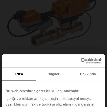
Rıza
Bilgiler
Hakkında
EV015R2+BAC
Bu web-sitesinde çerezler kullanılmaktadır
Elektrikli 2 yollu PI-CCV Belimo Energy Valve™,
İçeriği ve reklamları kişiselleştirmek, sosyal medya
AC/DC 24 V, BACnet/IP, BACnet MS/TP, Modbus TCP,
Modbus RTU, MP-Bus, Cloud, 2...10 V, DN 15, İçten ve
özellikleri sunmak ve trafiği analiz etmek için çerezler