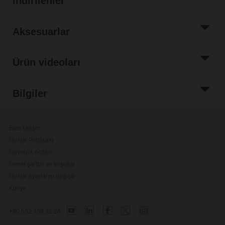
İndirilenler
Aksesuarlar
Ürün videoları
Bilgiler
Bize Ulaşın
Gizlilik Politikası
Güvenlik notları
Genel şartlar ve koşullar
Gizlilik ayarlarını değiştir
Künye
+90 532 438 32 24