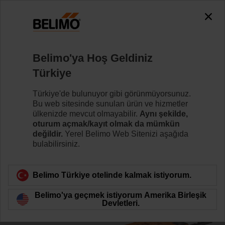
0
0
Ana sayfa
Kontrol Vanaları
Belimo Energy Valve™
Belimo'ya Hoş Geldiniz
EV015R2+BAC
Türkiye
Türkiye'de bulunuyor gibi görünmüyorsunuz.
Bu web sitesinde sunulan ürün ve hizmetler
Daha fazla bilgi
ülkenizde mevcut olmayabilir.
Aynı şekilde,
oturum açmak/kayıt olmak da mümkün
değildir.
Yerel Belimo Web Sitenizi aşağıda
bulabilirsiniz.
Ürün kategorisine dön
Belimo Türkiye otelinde kalmak istiyorum.
Belimo'ya geçmek istiyorum Amerika Birleşik
Devletleri.