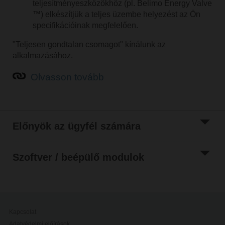
teljesítményeszközökhöz (pl. Belimo Energy Valve
™) elkészítjük a teljes üzembe helyezést az Ön
specifikációinak megfelelően.
"Teljesen gondtalan csomagot" kínálunk az
alkalmazásához.
Olvasson tovább
Előnyök az ügyfél számára
Paraméterek keresése
Szoftver / beépülő modulok
Kapcsolat
Adatvédelmi előírások