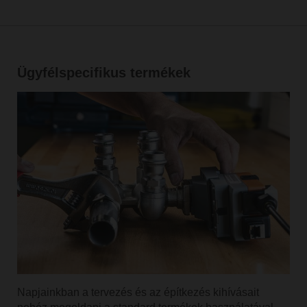
Ügyfélspecifikus termékek
Használja a szkennelés funkciót
Napjainkban a tervezés és az építkezés kihívásait