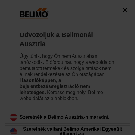
Üdvözöljük a Belimonál
Ausztria
Úgy tűnik, hogy Ön nem Ausztriában
Kezdőlap
Szelepek
tartózkodik. Előfordulhat, hogy a weboldalon
bemutatott termékek és szolgáltatások nem
Szabályozószelepek
állnak rendelkezésre az Ön országában.
Hasonlóképpen, a
bejelentkezés/regisztráció nem
lehetséges.
Keresse meg helyi Belimo
weboldalát az alábbiakban.
Szeretnék a Belimo Ausztria-n maradni.
Szeretnék váltani Belimo Amerikai Egyesült
Államok-ra.