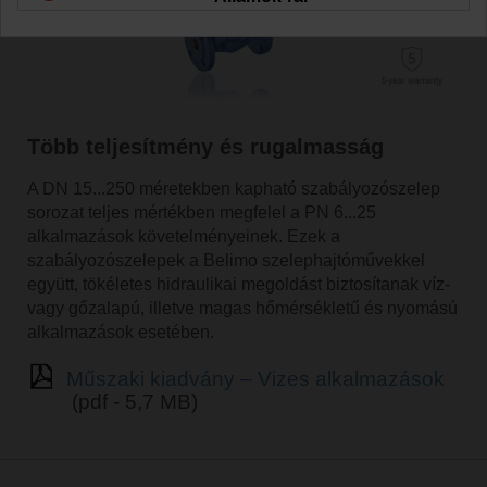
Több teljesítmény és rugalmasság
A DN 15...250 méretekben kapható szabályozószelep
sorozat teljes mértékben megfelel a PN 6...25
alkalmazások követelményeinek. Ezek a
szabályozószelepek a Belimo szelephajtóművekkel
együtt, tökéletes hidraulikai megoldást biztosítanak víz-
vagy gőzalapú, illetve magas hőmérsékletű és nyomású
alkalmazások esetében.
Műszaki kiadvány – Vizes alkalmazások
(pdf - 5,7 MB)