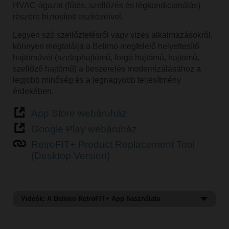
HVAC-ágazat (fűtés, szellőzés és légkondicionálás)
részére biztosított eszközeivel.
Legyen szó szellőztetésről vagy vizes alkalmazásokról,
könnyen megtalálja a Belimo megfelelő helyettesítő
hajtóművét (szelephajtómű, forgó hajtómű, hajtómű,
szellőző hajtómű) a beszerelés modernizálásához a
legjobb minőség és a legnagyobb teljesítmény
érdekében.
App Store webáruház
Google Play webáruház
RetroFIT+ Product Replacement Tool
(Desktop Version)
Videók: A Belimo RetroFIT+ App használata
Találjon csereterméket a Belimo RetroFIT+ App
segítségével.