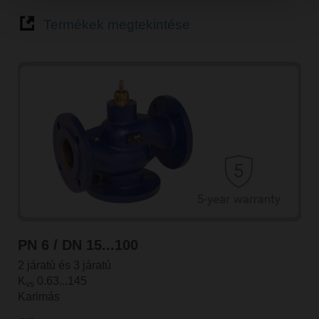
Termékek megtekintése
PN 6 / DN 15...100
2 járatú és 3 járatú
K
0.63...145
vs
Karimás