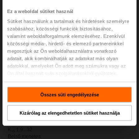
Termékek megtekintése
Ez a weboldal sütiket használ
Sütiket használunk a tartalmak és hirdetések személyre
szabásához, közösségi funkciók biztosításához,
valamint weboldalforgalmunk elemzéséhez. Ezenkívül
közösségi média-, hirdető- és elemező partnereinkkel
megosztjuk az Ön weboldalhasználatra vonatkozó
adatait, akik kombinálhatják az adatokat más olyan
adatokkal, amelyeket Ön adott meg számukra vagy az
Ön által használt más szolgáltatásokból gyűjtöttek.
Összes süti engedélyezése
PN 25 / DN 15...50
Rozsdamentes acél szabályozószelepek speciális
Kizárólag az elengedhetetlen sütiket használja
alkalmazásokhoz
2 járatú és 3 járatú
K
1.9...32
vs
Belső menetes