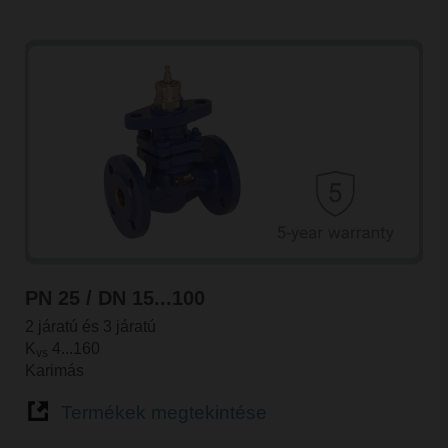
PN 25 / DN 15...100
2 járatú és 3 járatú
K
4...160
vs
Karimás
Termékek megtekintése