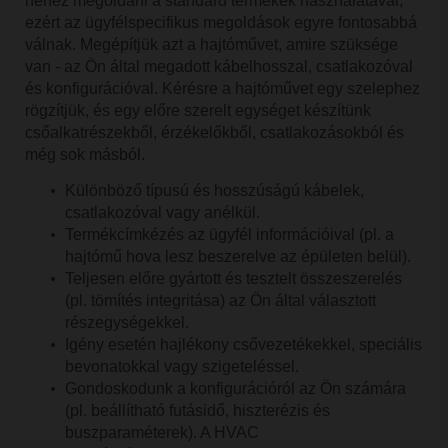
nehéz megoldani a standard termékek használatával,
ezért az ügyfélspecifikus megoldások egyre fontosabbá
válnak. Megépítjük azt a hajtóművet, amire szüksége
van - az Ön által megadott kábelhosszal, csatlakozóval
és konfigurációval. Kérésre a hajtóművet egy szelephez
rögzítjük, és egy előre szerelt egységet készítünk
csőalkatrészekből, érzékelőkből, csatlakozásokból és
Támogatási kérelem benyújtása
még sok másból.
Különböző típusú és hosszúságú kábelek,
csatlakozóval vagy anélkül.
Termékcímkézés az ügyfél információival (pl. a
hajtómű hova lesz beszerelve az épületen belül).
Teljesen előre gyártott és tesztelt összeszerelés
(pl. tömítés integritása) az Ön által választott
részegységekkel.
Igény esetén hajlékony csővezetékekkel, speciális
bevonatokkal vagy szigeteléssel.
Gondoskodunk a konfigurációról az Ön számára
(pl. beállítható futásidő, hiszterézis és
buszparaméterek). A HVAC
Terméknév keresése