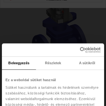
Beleegyezés
Részletek
A sütikről
H6015X2P5-
Ez a weboldal sütiket használ
Sütiket használunk a tartalmak és hirdetések személyre
S2/NVC230A-TPC
szabásához, közösségi funkciók biztosításához,
valamint weboldalforgalmunk elemzéséhez. Ezenkívül
közösségi média-, hirdető- és elemező partnereinkkel
Szabályozószelep, 2 járatú, DN 15, Karimás, PN 25, ps