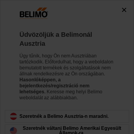
0
0
Kezdőlap
Szabályozószelepek
Szabályozószelepek
Üdvözöljük a Belimonál
H6015X2P5-S2/NVC230A-TPC
Ausztria
Úgy tűnik, hogy Ön nem Ausztriában
tartózkodik. Előfordulhat, hogy a weboldalon
Tudjon meg többet
bemutatott termékek és szolgáltatások nem
állnak rendelkezésre az Ön országában.
Hasonlóképpen, a
bejelentkezés/regisztráció nem
lehetséges.
Keresse meg helyi Belimo
Vissza a termékkategóriához
weboldalát az alábbiakban.
Szeretnék a Belimo Ausztria-n maradni.
Szeretnék váltani Belimo Amerikai Egyesült
Államok-ra.