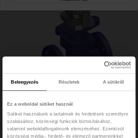
Beleegyezés
Részletek
A sütikről
H6015X1-S2/NV24A-
Ez a weboldal sütiket használ
Sütiket használunk a tartalmak és hirdetések személyre
TPC
szabásához, közösségi funkciók biztosításához,
valamint weboldalforgalmunk elemzéséhez. Ezenkívül
közösségi média-, hirdető- és elemező partnereinkkel
Szabályozószelep, 2 járatú, DN 15, Karimás, PN 25, ps