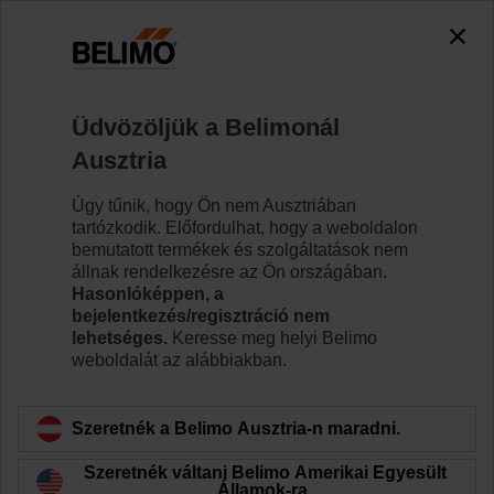
0
0
Kezdőlap
Szabályozószelepek
Szabályozószelepek
Üdvözöljük a Belimonál
H6015X1-S2/NV24A-TPC
Ausztria
Úgy tűnik, hogy Ön nem Ausztriában
tartózkodik. Előfordulhat, hogy a weboldalon
Tudjon meg többet
bemutatott termékek és szolgáltatások nem
állnak rendelkezésre az Ön országában.
Hasonlóképpen, a
bejelentkezés/regisztráció nem
lehetséges.
Keresse meg helyi Belimo
Vissza a termékkategóriához
weboldalát az alábbiakban.
Szeretnék a Belimo Ausztria-n maradni.
Szeretnék váltani Belimo Amerikai Egyesült
Államok-ra.