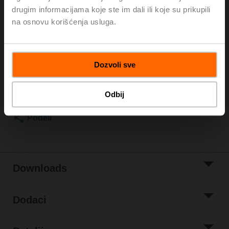
drugim informacijama koje ste im dali ili koje su prikupili
Very fast running rotary actuator, 8 Nm, AC/DC 24 V,
na osnovu korišćenja usluga.
2...10 V, 4 s, IP54
Kataloška cena
404,00 €
Dozvoli sve
Add to Cart
Add to Project
Odbij
List
Podeli
Downloads
Dodaci