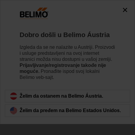
The exception is : javax.servlet.jsp.JspException: Problem
accessing the absolute URL
"https://www.belimo.com/at/sr_RS/~mgnlArea=cookies~".
java.io.IOException: Server returned HTTP response code: 500
for URL:
Dobro došli u Belimo Áustria
https://www.belimo.com/at/sr_RS/~mgnlArea=cookies~
Izgleda da se ne nalazite u Austriji. Proizvodi
Početak
Pokretači
Brzi pokretači
i usluge predstavljeni na ovoj internet
stranici možda nisu dostupni u vašoj zemlji.
NMQ24A-SR
Prijavljivanje/registrovanje takođe nije
moguće.
Pronađite ispod svoj lokalni
Belimo veb-sajt.
Learn more
Želim da ostanem na Belimo Áustria.
Želim da pređem na Belimo Estados Unidos.
Back to product category