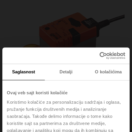
Saglasnost
Detalji
O kolačićima
Ovaj veb sajt koristi kolačiće
Koristimo kolačiće za personalizaciju sadržaja i oglasa,
pružanje funkcija društvenih medija i analiziranje
saobraćaja. Takođe delimo informacije o tome kako
NMQ24A-SR
koristite sajt sa partnerima za društvene medije,
oglašavanje i analitiku koji mogu da ih kombinuju sa