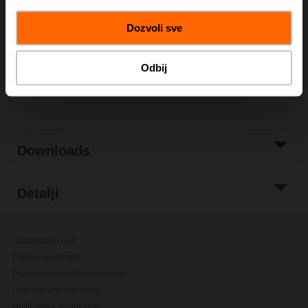
Add to Cart
Dozvoli sve
Add to Project
List
Odbij
Podeli
Downloads
Detalji
Kontaktirajte nas
Politika privatnosti
Promenite postavke privatnosti
Napomene o sigurnosti
Opšti uslovi poslovanja