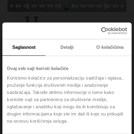
Saglasnost
Detalji
O kolačićima
Ovaj veb sajt koristi kolačiće
Koristimo kolačiće za personalizaciju sadržaja i oglasa,
Z-ARS180
pružanje funkcija društvenih medija i analiziranje
saobraćaja. Takođe delimo informacije o tome kako
koristite sajt sa partnerima za društvene medije,
Anti-rotation mechanism, 180 mm, for TM...A, LM..A,
oglašavanje i analitiku koji mogu da ih kombinuju sa
NM..A, TF
drugim informacijama koje ste im dali ili koje su prikupili
Multipack 20 pcs.
na osnovu korišćenja usluga.
Kataloška cena
72,00 €