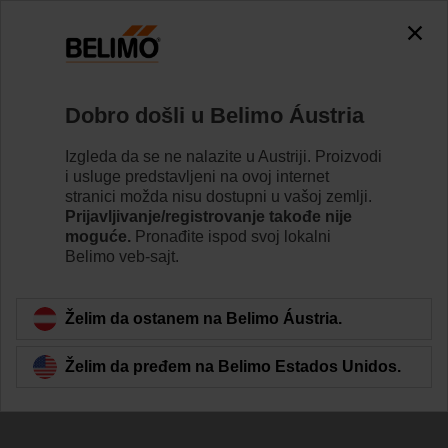
0
0
Početak
Pokretači
Dodaci
Dobro došli u Belimo Áustria
Z-ARS180
Izgleda da se ne nalazite u Austriji. Proizvodi
i usluge predstavljeni na ovoj internet
stranici možda nisu dostupni u vašoj zemlji.
Prijavljivanje/registrovanje takođe nije
moguće.
Pronađite ispod svoj lokalni
Belimo veb-sajt.
Back to product category
Želim da ostanem na Belimo Áustria.
Želim da pređem na Belimo Estados Unidos.