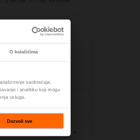
12 mm [3/8...1/2"], incl. anti-rotation
O kolačićima
analiziranje saobraćaja.
avanje i analitiku koji mogu
enja usluga.
etalji
Dozvoli sve