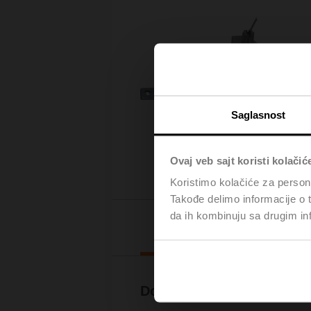
Saglasnost
Ovaj veb sajt koristi kolačić
Koristimo kolačiće za persona
Takođe delimo informacije o t
da ih kombinuju sa drugim inf
Downl
Documentation