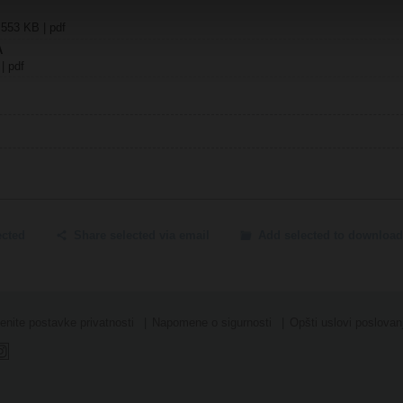
 553 KB | pdf
A
 | pdf
ected
Share selected via email
Add selected to download
nite postavke privatnosti
Napomene o sigurnosti
Opšti uslovi poslovan