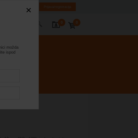
SR
MK
HR
BA
Prijava/registracija
0
0
rajte nas
anici možda
te ispod