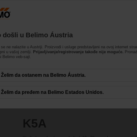
Austrija
DE
EN
HU
SL
SK
Proizvodi
Podrška
O nama
Kontakti
 došli u Belimo Áustria
 se ne nalazite u Austriji. Proizvodi i usluge predstavljeni na ovoj internet str
pni u vašoj zemlji.
Prijavljivanje/registrovanje takođe nije moguće.
Pronađi
ni Belimo veb-sajt.
Želim da ostanem na Belimo Áustria.
Želim da pređem na Belimo Estados Unidos.
K5A