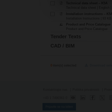
Technical data sheet – K5A
Technical data sheet | English |
Installation instructions – K5
Installation Instructions | 93 KB
Product and Price Catalogue
Product and Price Catalogue
Tender Texts
CAD / BIM
0
item(s) selected
Download sel
Kontaktirajte nas
Politika privatnosti
Prome
+43 1 7490361 0
Prijavite se na bilten