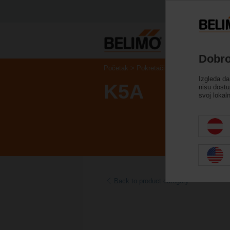
Dobro
Početak
Pokretači
Dodaci
Izgleda da
K5A
nisu dostu
svoj lokal
Back to product category