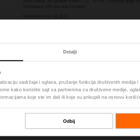
Shaft clamp, for damper shafts L 13...30 mm, clamping range ø8...
mechanism 180 mm and 2 screws
Kataloška cena
32,10 €
Add to Project List
Add to Cart
Podeli
Detalji
e
lizaciju sadržaja i oglasa, pružanje funkcija društvenih medija i 
ome kako koristite sajt sa partnerima za društvene medije, oglaš
ormacijama koje ste im dali ili koje su prikupili na osnovu korišć
oads
D
Odbij