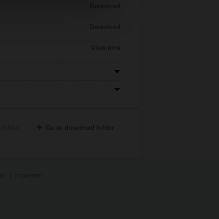
Download
Download
View now
 folder
Go to download folder
ja
Impresum