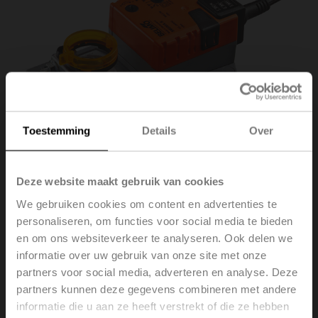
Toestemming
Details
Over
Deze website maakt gebruik van cookies
We gebruiken cookies om content en advertenties te
personaliseren, om functies voor social media te bieden
SM230A-S
en om ons websiteverkeer te analyseren. Ook delen we
informatie over uw gebruik van onze site met onze
partners voor social media, adverteren en analyse. Deze
Roterende aandrijving, 20 Nm, AC 100...240 V,
partners kunnen deze gegevens combineren met andere
open/dicht, 3-punts, 150 s, 1x SPDT, IP54
informatie die u aan ze heeft verstrekt of die ze hebben