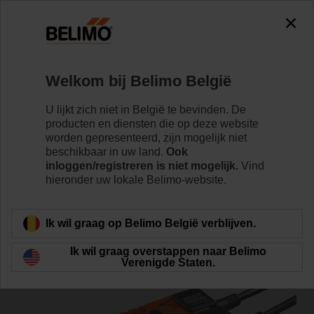
0
0
Home
Klepaandrijvingen
Aandrijvingen zonder veilighei
Welkom bij Belimo België
SM230A-S
U lijkt zich niet in België te bevinden. De
producten en diensten die op deze website
worden gepresenteerd, zijn mogelijk niet
beschikbaar in uw land.
Ook
Meer informatie
inloggen/registreren is niet mogelijk.
Vind
hieronder uw lokale Belimo-website.
Terug naar product categorie
Ik wil graag op Belimo België verblijven.
Ik wil graag overstappen naar Belimo
Verenigde Staten.