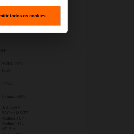
Acessórios
mitir todos os cookies
dor
AC/DC 24 V
14 W
23 VA
Tomada RJ45
BACnet/IP
BACnet MS/TP
Modbus TCP
Modbus RTU
MP Bus