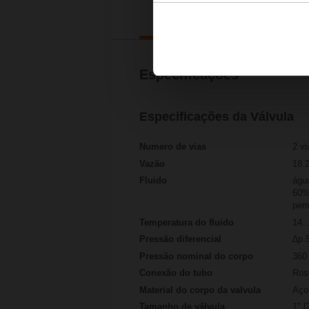
Detalhes
Especificações
Especificações da Válvula
Numero de vias
2 vi
Vazão
18.
Fluido
água
60% 
perm
Temperatura do fluido
14..
Pressão diferencial
∆p 5
Pressão nominal do corpo
360 
Conexão do tubo
Ros
Material do corpo da valvula
Aço 
Tamanho de válvula
1" [