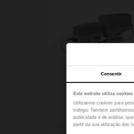
Consentir
Este website utiliza cookies
Utilizamos cookies para pers
tráfego. Também partilhamos 
publicidade e de análise, q
partir da sua utilização dos 