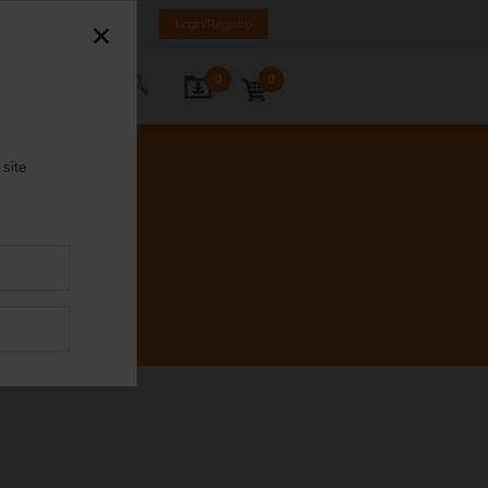
Brasil
PT
EN
Login/Registro
0
0
ntate-nos
 site