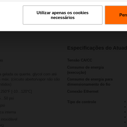
Downloads
Vídeos do Produto
Utilizar apenas os cookies
Per
necessários
Especificações do Atua
as
Tensão CA/CC
2
Consumo de energia
(execução)
 gelada ou quente, glycol com até
máx. (circuito aberto/vapor não são
Consumo de energia para
itidos)
dimensionamento do fio
.250°F [-10...120°C]
Conexão Ethernet
...50 psi
Tipo de controle
psi
ca interna
inoxidável
25]