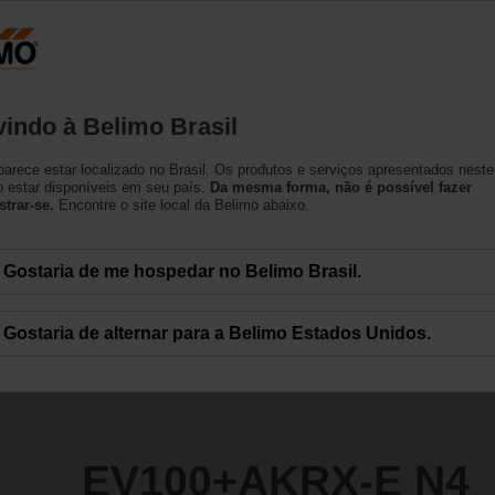
Produtos
Suporte
Sobre nós
Co
indo à Belimo Brasil
lve
arece estar localizado no Brasil. Os produtos e serviços apresentados neste
-E N4
 estar disponíveis em seu país.
Da mesma forma, não é possível fazer
strar-se.
Encontre o site local da Belimo abaixo.
Gostaria de me hospedar no Belimo Brasil.
Gostaria de alternar para a Belimo Estados Unidos.
EV100+AKRX-E N4