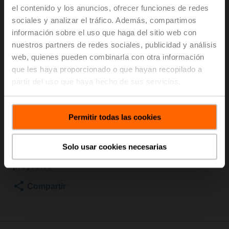
DN 40, Rosca interna y externa, Rp 1 1/2"G 2", PN 25,
el contenido y los anuncios, ofrecer funciones de redes
ps 1600 kPa, V'nom 2.78 l/s, Temperatura del
sociales y analizar el tráfico. Además, compartimos
fluido -10...120°C [14...248°F], Monitorización del glicol
información sobre el uso que haga del sitio web con
nuestros partners de redes sociales, publicidad y análisis
Son necesarios diferentes accesorios para la
web, quienes pueden combinarla con otra información
instalación en la tubería. ¡Pídalos también!
que les haya proporcionado o que hayan recopilado a
Véase "Accesorios mecánicos"
partir del uso que haya hecho de sus servicios.
Activación del medidor de energía térmica
Precio de lista
2.038,00 EUR
Permitir todas las cookies
Añadir a Cesta
Solo usar cookies necesarias
Añadir a lista de
proyectos
Compartir