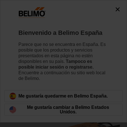
0
0
Inicio
Válvulas de control
Belimo Energy Valve™
Bienvenido a Belimo España
EV040R2+MID
Parece que no se encuentra en España. Es
posible que los productos y servicios
presentados en esta página no estén
disponibles en su país.
Tampoco es
Conozca más detalles
posible iniciar sesión o registrarse.
Encuentre a continuación su sitio web local
de Belimo.
Volver a categoría de productos
Me gustaría quedarme en Belimo España.
Me gustaría cambiar a Belimo Estados
Unidos.