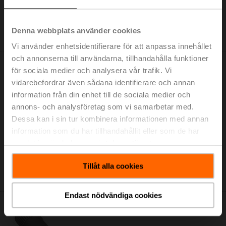
Lägg till i
kundvagn
Denna webbplats använder cookies
Lägg till i projektlistan
Vi använder enhetsidentifierare för att anpassa innehållet
och annonserna till användarna, tillhandahålla funktioner
för sociala medier och analysera vår trafik. Vi
vidarebefordrar även sådana identifierare och annan
information från din enhet till de sociala medier och
annons- och analysföretag som vi samarbetar med.
ZD6N-S700
Dessa kan i sin tur kombinera informationen med annan
Snäckväxel för vridspjällventiler DN 700
information som du har tillhandahållit eller som de har
Listpris: 2 594,00 €
samlat in när du har använt deras tjänster.
Lägg till i
kundvagn
Tillåt alla cookies
Lägg till i projektlistan
Endast nödvändiga cookies