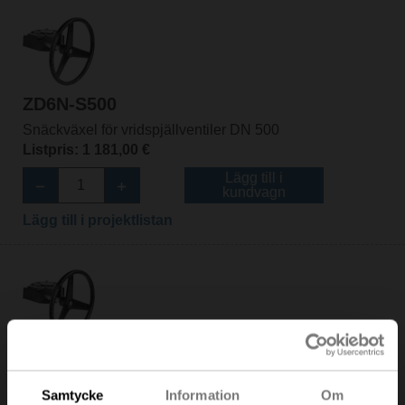
ZD6N-S500
Snäckväxel för vridspjällventiler DN 500
Listpris: 1 181,00 €
Lägg till i
kundvagn
Lägg till i projektlistan
ZD6N-S600
Snäckväxel för vridspjällventiler DN 600
Samtycke
Information
Om
Listpris: 1 848,00 €