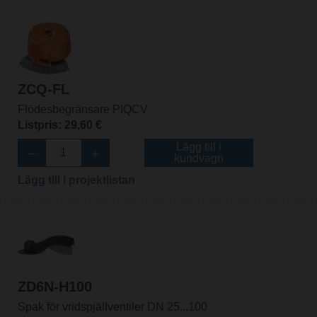
ZCQ-FL
Flödesbegränsare PIQCV
Listpris: 29,60 €
Lägg till i
kundvagn
Lägg till i projektlistan
ZD6N-H100
Spak för vridspjällventiler DN 25...100