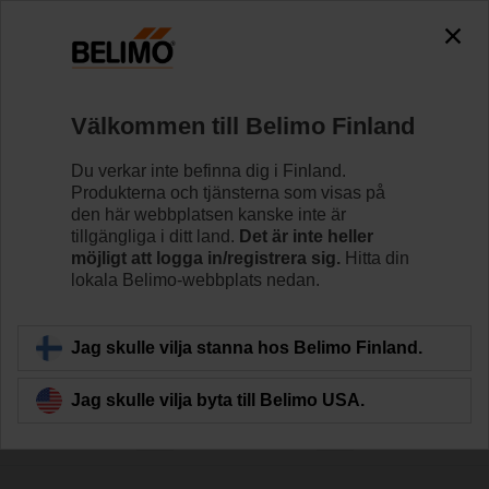
0
0
Hem
Reglerventiler
Välkommen till Belimo Finland
Tillbehör
Belimo erbjuder ett brett sortiment av elektriska och
Du verkar inte befinna dig i Finland.
mekaniska ventiltillbehör som underlättar installationen
Produkterna och tjänsterna som visas på
och förbättrar prestandan hos ditt HVAC-system.
den här webbplatsen kanske inte är
tillgängliga i ditt land.
Det är inte heller
möjligt att logga in/registrera sig.
Hitta din
lokala Belimo-webbplats nedan.
Filtrera efter
Jag skulle vilja stanna hos Belimo Finland.
285
resultat hittades
Jag skulle vilja byta till Belimo USA.
1
2
3
4
5