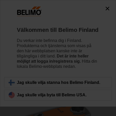
0
0
Hem
Reglerventiler
Kulventiler
Välkommen till Belimo Finland
R7040R-B3/NRF24A-S2
Du verkar inte befinna dig i Finland.
Produkterna och tjänsterna som visas på
den här webbplatsen kanske inte är
tillgängliga i ditt land.
Det är inte heller
Läs mer
möjligt att logga in/registrera sig.
Hitta din
lokala Belimo-webbplats nedan.
Tillbaka till produktkategori
Jag skulle vilja stanna hos Belimo Finland.
Jag skulle vilja byta till Belimo USA.