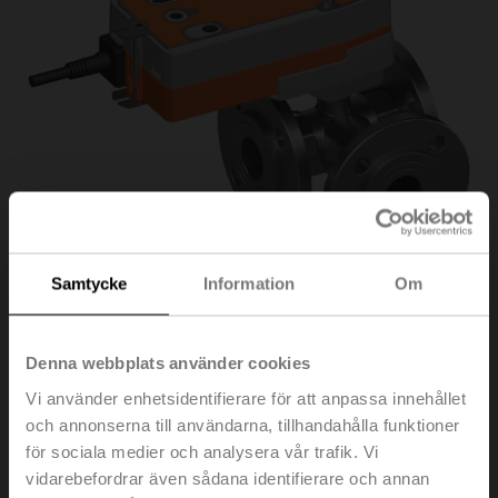
Samtycke
Information
Om
R7040R-B3/NRF24A-
Denna webbplats använder cookies
Vi använder enhetsidentifierare för att anpassa innehållet
S2
och annonserna till användarna, tillhandahålla funktioner
för sociala medier och analysera vår trafik. Vi
vidarebefordrar även sådana identifierare och annan
Omkopplingskulventil, 3-ports, DN 40, Fläns, PN 6, ps