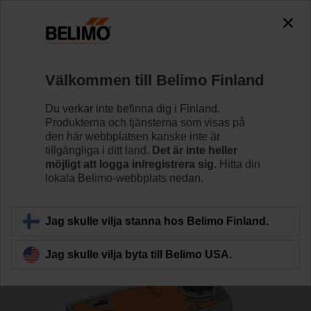
0
0
Hem
Reglerventiler
Kulventiler
Välkommen till Belimo Finland
R7050R-B3+NRFA
Du verkar inte befinna dig i Finland.
Produkterna och tjänsterna som visas på
den här webbplatsen kanske inte är
tillgängliga i ditt land.
Det är inte heller
Läs mer
möjligt att logga in/registrera sig.
Hitta din
lokala Belimo-webbplats nedan.
Tillbaka till produktkategori
Jag skulle vilja stanna hos Belimo Finland.
Jag skulle vilja byta till Belimo USA.