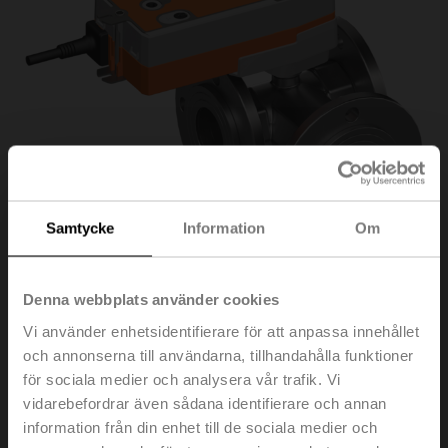
Samtycke
Information
Om
Denna webbplats använder cookies
R7050R-B3+NRFA
Vi använder enhetsidentifierare för att anpassa innehållet
och annonserna till användarna, tillhandahålla funktioner
för sociala medier och analysera vår trafik. Vi
Omkopplingskulventil, 3-ports, DN 50, Fläns, PN 6, ps
vidarebefordrar även sådana identifierare och annan
600 kPa, Kvs 49 m³/h, Temperatur på
information från din enhet till de sociala medier och
medium -10...100°C [14...212°F]