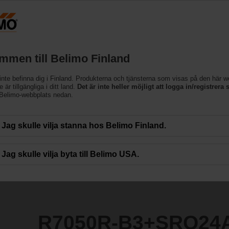
Finland
Produkter
Support
Om oss
Kon
mmen till Belimo Finland
inte befinna dig i Finland. Produkterna och tjänsterna som visas på den här 
SRQ24A
 är tillgängliga i ditt land.
Det är inte heller möjligt att logga in/registrera s
 Belimo-webbplats nedan.
Jag skulle vilja stanna hos Belimo Finland.
Jag skulle vilja byta till Belimo USA.
R7050R-B3+SRQ24