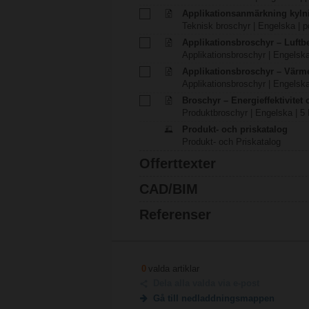
Applikationsanmärkning kyln
Teknisk broschyr | Engelska | p
Applikationsbroschyr – Luft
Applikationsbroschyr | Engelska
Applikationsbroschyr – Värm
Applikationsbroschyr | Engelska
Broschyr – Energieffektivitet
Produktbroschyr | Engelska | 5
Produkt- och priskatalog
Produkt- och Priskatalog
Offerttexter
CAD/BIM
Referenser
0
valda artiklar
Dela alla valda via e-post
Gå till nedladdningsmappen