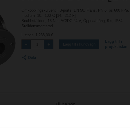
Omkopplingskulventil, 3-ports, DN 50, Fläns, PN 6, ps 600 kPa
medium -10...100°C [14...212°F]
Snabbställdon, 16 Nm, AC/DC 24 V, Öppna/stäng, 9 s, IP54
Ställdonsmonterad
Listpris
1 238,00 €
Lägg till i
Lägg till i kundvagn
projektlistan
Dela
Tillbehör