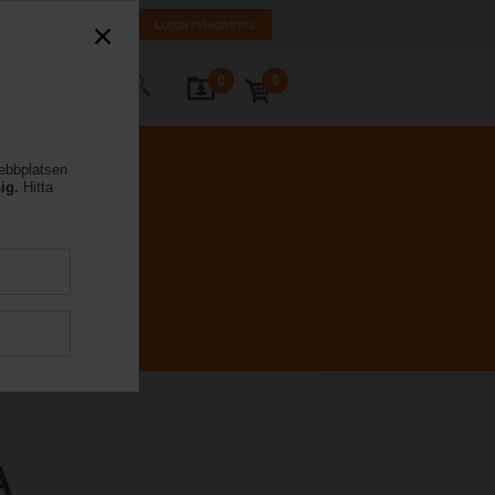
FI
SE
EN
Logga in/registrera
0
0
takta oss
webbplatsen
ig.
Hitta
A