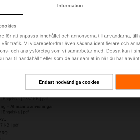
Information
367 KB | pdf
cookies
482 KB | pdf
e för att anpassa innehållet och annonserna till användarna, tillh
R..-B.. / R7..R..-B..
vår trafik. Vi vidarebefordrar även sådana identifierare och anna
B | pdf
nnons- och analysföretag som vi samarbetar med. Dessa kan i sin
Q..A..
har tillhandahållit eller som de har samlat in när du har använt 
 R20.., R30.., R60..R.., R70..R.., DN15...50
lse | 64 KB | pdf
y – SRQ24A
Endast nödvändiga cookies
lse | 29 KB | pdf
ng – 2-ports/3-ports reglerventiler
 | Engelska | 2357 KB | pdf
ring – Allmänna anvisningar
 | Engelska | pdf
R7..
67 KB | pdf
SRQ..
pdf