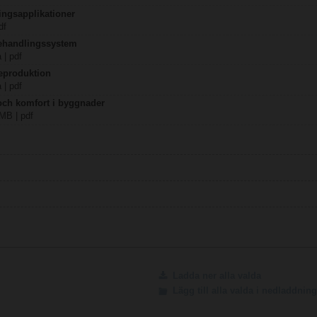
ingsapplikationer
df
behandlingssystem
 | pdf
eproduktion
 | pdf
 och komfort i byggnader
 MB | pdf
Ladda ner alla valda
Lägg till alla valda i nedladdni