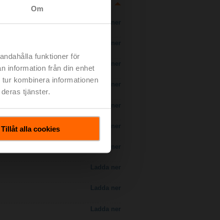
Om
Ladda ner
Ladda ner
andahålla funktioner för
Ladda ner
n information från din enhet
 tur kombinera informationen
Ladda ner
deras tjänster.
Ladda ner
Ladda ner
Tillåt alla cookies
Ladda ner
Ladda ner
Ladda ner
Ladda ner