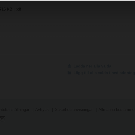
715 KB | pdf
Ladda ner alla valda
Lägg till alla valda i nedladdni
itetsinställningar
Avtryck
Säkerhetsanvisningar
Allmänna bestämmels