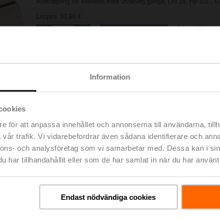
Rörkoppling för kulventil med utvändig gänga, DN 15, Rp 1/2", G
Listpris
33,60 €
Lägg till i
Lägg till i kundvagn
projektlistan
Dela
Information
cookies
e för att anpassa innehållet och annonserna till användarna, tillh
vår trafik. Vi vidarebefordrar även sådana identifierare och anna
nnons- och analysföretag som vi samarbetar med. Dessa kan i sin
ningar
har tillhandahållit eller som de har samlat in när du har använt 
De
Endast nödvändiga cookies