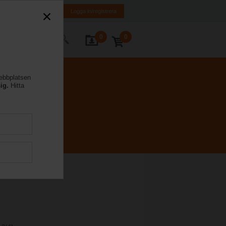
FI
SE
EN
Logga in/registrera
0
0
takta oss
webbplatsen
ig.
Hitta