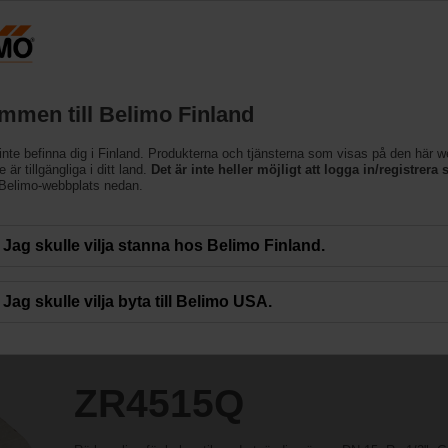
Finland
Produkter
Support
Om oss
Kon
mmen till Belimo Finland
inte befinna dig i Finland. Produkterna och tjänsterna som visas på den här 
 är tillgängliga i ditt land.
Det är inte heller möjligt att logga in/registrera s
 Belimo-webbplats nedan.
Jag skulle vilja stanna hos Belimo Finland.
Jag skulle vilja byta till Belimo USA.
ZR4515Q