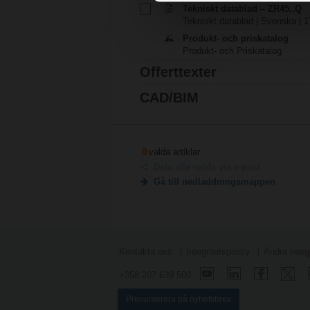
Tekniskt datablad – ZR45..Q
Tekniskt datablad | Svenska | 1
Produkt- och priskatalog
Produkt- och Priskatalog
Offerttexter
CAD/BIM
0
valda artiklar
Dela alla valda via e-post
Gå till nedladdningsmappen
Kontakta oss
Integritetspolicy
Ändra integr
+358 207 639 500
Prenumerera på nyhetsbrev