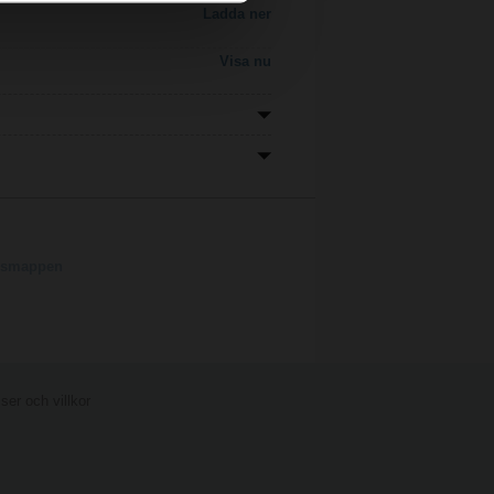
Ladda ner
Visa nu
ngsmappen
er och villkor