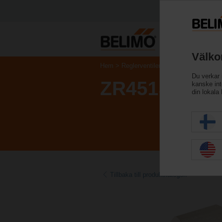
Välko
Hem
Reglerventiler
Tillbehör
Du verkar 
ZR4515Q
kanske inte
din lokala
Tillbaka till produktkategori