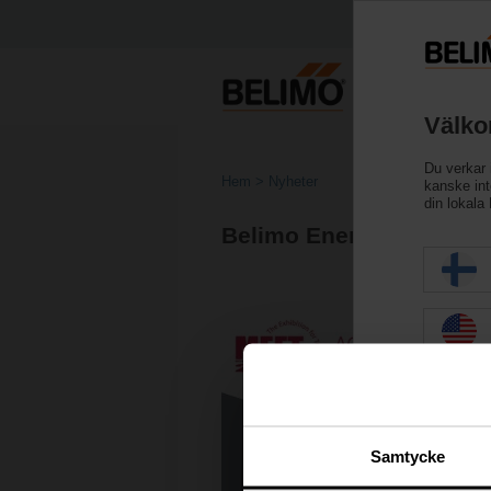
Välko
Du verkar 
Hem
Nyheter
kanske inte
din lokala
Belimo Energy Valve Wi
Samtycke