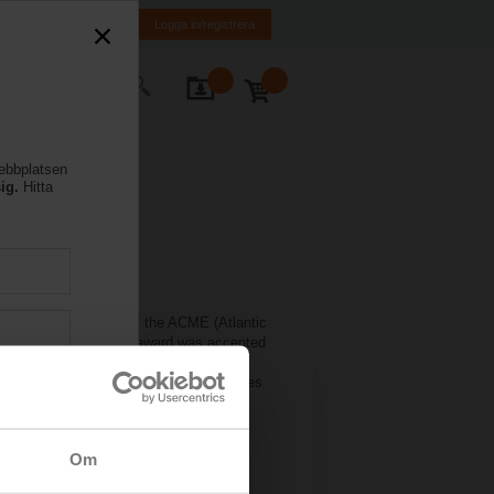
FI
SE
EN
Logga in/registrera
takta oss
webbplatsen
ig.
Hitta
ve™ was a recipient of the ACME (Atlantic
xpo
in Montreal. The award was accepted
Consultant), Gary Fahie (ACME
and Clark Campbell (Belimo District Sales
Om