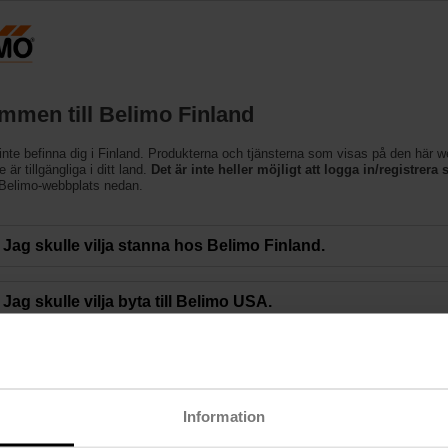
Finland
Produkter
Support
Om oss
Kon
mmen till Belimo Finland
inte befinna dig i Finland. Produkterna och tjänsterna som visas på den här 
 är tillgängliga i ditt land.
Det är inte heller möjligt att logga in/registrera s
 Belimo-webbplats nedan.
ns Innovation Award
Jag skulle vilja stanna hos Belimo Finland.
With its Power Control and Delta T logic, the Belimo Energy Val
Jag skulle vilja byta till Belimo USA.
Canada Mechanical Exhibitors) Innovation Award at the
MEET E
by (left to right) Rick Mohammed (Belimo Regional Application 
Representative), Jenna Lyons (Belimo District Sales Manager), 
Manager).
Information