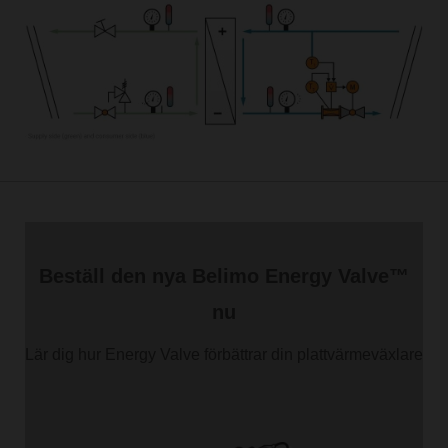
Beställ den nya Belimo Energy Valve™
nu
Lär dig hur Energy Valve förbättrar din plattvärmeväxlare