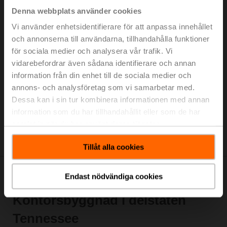
Denna webbplats använder cookies
Vanligt konstruktionsproblem: Dåliga prestanda och
Vi använder enhetsidentifierare för att anpassa innehållet
lågt delta T
+
och annonserna till användarna, tillhandahålla funktioner
Möjlig lösning: Hydraulisk balansering
+
för sociala medier och analysera vår trafik. Vi
vidarebefordrar även sådana identifierare och annan
Bättre lösning: Hydraulisk balansering med delta T-
information från din enhet till de sociala medier och
övervakning
+
annons- och analysföretag som vi samarbetar med.
Dessa kan i sin tur kombinera informationen med annan
Problem: Nedsmutsning, försämrad delta T
+
information som du har tillhandahållit eller som de har
samlat in när du har använt deras tjänster.
Lösning
+
Tillåt alla cookies
Endast nödvändiga cookies
Framgångshistoria:
Kontorsbyggnad i delstaten
Tennessee