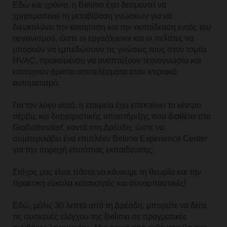
Εδώ και χρόνια, η Belimo έχει δεσμευτεί να
χρησιμοποιεί τη μεταβίβαση γνώσεων για να
διευκολύνει την κατάρτιση και την εκπαίδευση εντός του
οργανισμού, ώστε οι εργαζόμενοι και οι πελάτες να
μπορούν να εμπεδώσουν τις γνώσεις τους στον τομέα
HVAC, προκειμένου να αναπτύξουν τεχνογνωσία και
επιτύχουν άριστα αποτελέσματα στον κτιριακό
αυτοματισμό.
Για τον λόγο αυτό, η εταιρεία έχει επεκτείνει το κέντρο
σέρβις και διαχειριστικής υποστήριξης που διαθέτει στο
Großröhrsdorf, κοντά στη Δρέσδη, ώστε να
συμπεριλάβει ένα επιπλέον Belimo Experience Center
για την παροχή επιτόπιας εκπαίδευσης.
Στόχος μας είναι πάντα να κάνουμε τη θεωρία και την
πρακτική εύκολα κατανοητές και συναρπαστικές!
Εδώ, μόλις 30 λεπτά από τη Δρέσδη, μπορείτε να δείτε
τις συσκευές ελέγχου της Belimo σε πραγματικές