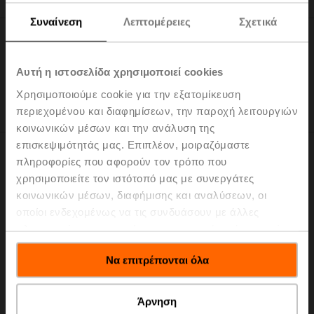
Συναίνεση
Λεπτομέρειες
Σχετικά
Ο Κύβος
Αυτή η ιστοσελίδα χρησιμοποιεί cookies
Εργαστήριο AHU
Χρησιμοποιούμε cookie για την εξατομίκευση
περιεχομένου και διαφημίσεων, την παροχή λειτουργιών
κοινωνικών μέσων και την ανάλυση της
επισκεψιμότητάς μας. Επιπλέον, μοιραζόμαστε
πληροφορίες που αφορούν τον τρόπο που
χρησιμοποιείτε τον ιστότοπό μας με συνεργάτες
RetroFIT+
κοινωνικών μέσων, διαφήμισης και αναλύσεων, οι
οποίοι ενδεχομένως να τις συνδυάσουν με άλλες
πληροφορίες που τους έχετε παραχωρήσει ή τις οποίες
έχουν συλλέξει σε σχέση με την από μέρους σας χρήση
Να επιτρέπονται όλα
των υπηρεσιών τους.
Άρνηση