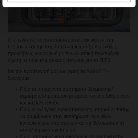
Οι επενδυτές και οι κατασκευαστές ακινήτων στη
Γερμανία και την Ευρώπη αντιμετωπίζουν μεγάλες
προκλήσεις αναφορικά με την κλιματική πολιτική σε
σχέση με τους κλιματικούς στόχους για το 2050.
Με την προσέγγισή μας ως προς το
RetroFIT+
,
δείχνουμε:
Πώς τα υπάρχοντα συστήματα θέρμανσης/
αερισμού/κλιματισμού μπορούν να αναβαθμιστούν
και να βελτιωθούν.
Πώς οι ενέργειες αντικατάστασης μπορούν επίσης
να συμβάλουν στην εκπλήρωση των νέων
κανονιστικών απαιτήσεων και να βελτιώσουν τη
συνολική αξία του κτιρίου.
Πώς μπορούμε να συμβάλουμε σημαντικά στην