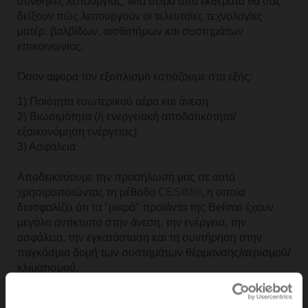
συνθήκες λειτουργίας. Μια σειρά από εκθέματα θα σας
δείξουν πώς λειτουργούν οι τελευταίες τεχνολογίες
μοτέρ, βαλβίδων, αισθητήρων και συστημάτων
επικοινωνίας.
Όσον αφορά τον εξοπλισμό εστιάζουμε στα εξής:
1) Ποιότητα εσωτερικού αέρα και άνεση
2) Βιωσιμότητα (ή ενεργειακή αποδοτικότητα/
εξοικονόμηση ενέργειας)
3) Ασφάλεια
Αποδεικνύουμε την προσήλωσή μας σε αυτά
χρησιμοποιώντας τη μέθοδο
CESIM®
, η οποία
διασφαλίζει ότι τα "μικρά" προϊόντα της Belimo έχουν
μεγάλο αντίκτυπο στην άνεση, την ενέργεια, την
ασφάλεια, την εγκατάσταση και τη συντήρηση στην
παγκόσμια δομή των συστημάτων θέρμανσης/αερισμού/
κλιματισμού.