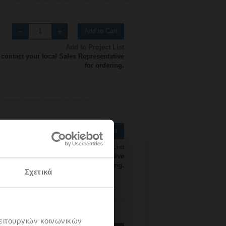
Add to Cart
Add to Project List
 contact your local Sales Representative
for ordering.
Add to Cart
Add to Project List
 contact your local Sales Representative
for ordering.
Σχετικά
λειτουργιών κοινωνικών