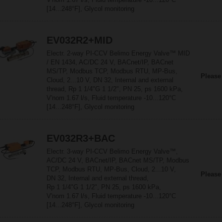
[14...248°F], Glycol monitoring
EV032R2+MID
Electr. 2-way PI-CCV Belimo Energy Valve™ MID
/ EN 1434, AC/DC 24 V, BACnet/IP, BACnet
MS/TP, Modbus TCP, Modbus RTU, MP-Bus,
Please
Cloud, 2...10 V, DN 32, Internal and external
thread, Rp 1 1/4"G 1 1/2", PN 25, ps 1600 kPa,
V'nom 1.67 l/s, Fluid temperature -10...120°C
[14...248°F], Glycol monitoring
EV032R3+BAC
Electr. 3-way PI-CCV Belimo Energy Valve™,
AC/DC 24 V, BACnet/IP, BACnet MS/TP, Modbus
TCP, Modbus RTU, MP-Bus, Cloud, 2...10 V,
Please
DN 32, Internal and external thread,
Rp 1 1/4"G 1 1/2", PN 25, ps 1600 kPa,
V'nom 1.67 l/s, Fluid temperature -10...120°C
[14...248°F], Glycol monitoring