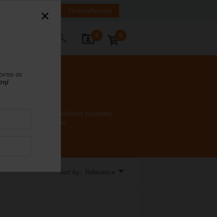
EL
EN
SQ
Σύνδεση/Εγγραφή
0
0
κοινωνία
ονται σε
ση/
 πηνίου και την κατανάλωση ενέργειας.
 Πραγμάτων στο σύννεφο.
Sort by: Relevance