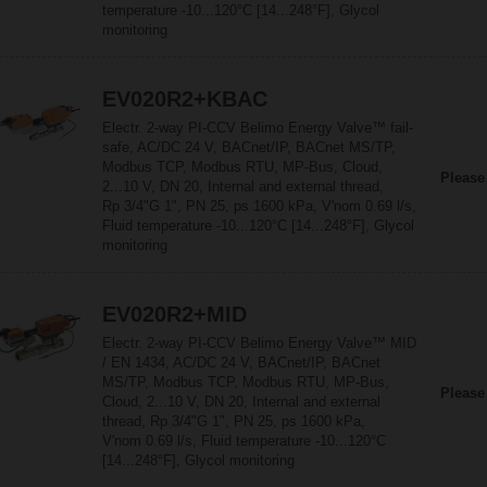
temperature -10...120°C [14...248°F], Glycol
monitoring
EV020R2+KBAC
Electr. 2-way PI-CCV Belimo Energy Valve™ fail-
safe, AC/DC 24 V, BACnet/IP, BACnet MS/TP,
Modbus TCP, Modbus RTU, MP-Bus, Cloud,
Please
2...10 V, DN 20, Internal and external thread,
Rp 3/4"G 1", PN 25, ps 1600 kPa, V'nom 0.69 l/s,
Fluid temperature -10...120°C [14...248°F], Glycol
monitoring
EV020R2+MID
Electr. 2-way PI-CCV Belimo Energy Valve™ MID
/ EN 1434, AC/DC 24 V, BACnet/IP, BACnet
MS/TP, Modbus TCP, Modbus RTU, MP-Bus,
Please
Cloud, 2...10 V, DN 20, Internal and external
thread, Rp 3/4"G 1", PN 25, ps 1600 kPa,
V'nom 0.69 l/s, Fluid temperature -10...120°C
[14...248°F], Glycol monitoring