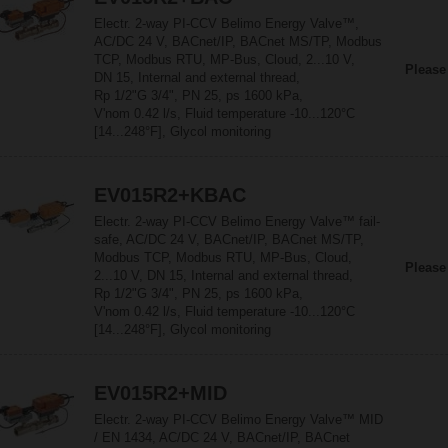
Electr. 2-way PI-CCV Belimo Energy Valve™,
AC/DC 24 V, BACnet/IP, BACnet MS/TP, Modbus
TCP, Modbus RTU, MP-Bus, Cloud, 2...10 V,
Please
DN 15, Internal and external thread,
Rp 1/2"G 3/4", PN 25, ps 1600 kPa,
V'nom 0.42 l/s, Fluid temperature -10...120°C
[14...248°F], Glycol monitoring
EV015R2+KBAC
Electr. 2-way PI-CCV Belimo Energy Valve™ fail-
safe, AC/DC 24 V, BACnet/IP, BACnet MS/TP,
Modbus TCP, Modbus RTU, MP-Bus, Cloud,
Please
2...10 V, DN 15, Internal and external thread,
Rp 1/2"G 3/4", PN 25, ps 1600 kPa,
V'nom 0.42 l/s, Fluid temperature -10...120°C
[14...248°F], Glycol monitoring
EV015R2+MID
Electr. 2-way PI-CCV Belimo Energy Valve™ MID
/ EN 1434, AC/DC 24 V, BACnet/IP, BACnet