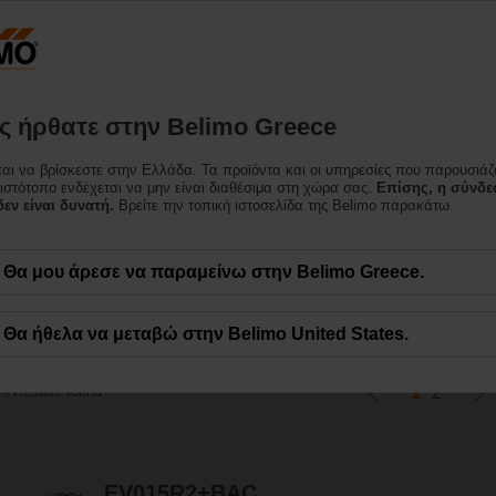
Ελλάδα
Προϊόντα
Υποστήριξη
Σχετικά με εμάς
Επι
 ήρθατε στην Belimo Greece
ται να βρίσκεστε στην Ελλάδα. Τα προϊόντα και οι υπηρεσίες που παρουσιάζ
gy Valve™
 ιστότοπο ενδέχεται να μην είναι διαθέσιμα στη χώρα σας.
Επίσης, η σύνδε
εν είναι δυνατή.
Βρείτε την τοπική ιστοσελίδα της Belimo παρακάτω.
δα ελέγχου ανεξαρτήτου πίεσης που επιπλέον παρακολουθεί την απόδοση του
Θα μου άρεσε να παραμείνω στην Belimo Greece.
ζεται και τη διαφορική θερμοκρασία και να επικοινωνεί με το Διαδίκτυο των
Θα ήθελα να μεταβώ στην Belimo United States.
34
Results found
1
2
EV015R2+BAC