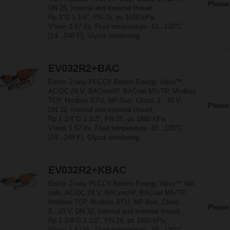
Please
DN 25, Internal and external thread,
Rp 1"G 1 1/4", PN 25, ps 1600 kPa,
V'nom 0.97 l/s, Fluid temperature -10...120°C
[14...248°F], Glycol monitoring
EV032R2+BAC
Electr. 2-way PI-CCV Belimo Energy Valve™,
AC/DC 24 V, BACnet/IP, BACnet MS/TP, Modbus
TCP, Modbus RTU, MP-Bus, Cloud, 2...10 V,
Please
DN 32, Internal and external thread,
Rp 1 1/4"G 1 1/2", PN 25, ps 1600 kPa,
V'nom 1.67 l/s, Fluid temperature -10...120°C
[14...248°F], Glycol monitoring
EV032R2+KBAC
Electr. 2-way PI-CCV Belimo Energy Valve™ fail-
safe, AC/DC 24 V, BACnet/IP, BACnet MS/TP,
Modbus TCP, Modbus RTU, MP-Bus, Cloud,
Please
2...10 V, DN 32, Internal and external thread,
Rp 1 1/4"G 1 1/2", PN 25, ps 1600 kPa,
V'nom 1.67 l/s, Fluid temperature -10...120°C