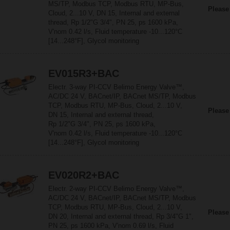
MS/TP, Modbus TCP, Modbus RTU, MP-Bus,
Please
Cloud, 2...10 V, DN 15, Internal and external
thread, Rp 1/2"G 3/4", PN 25, ps 1600 kPa,
V'nom 0.42 l/s, Fluid temperature -10...120°C
[14...248°F], Glycol monitoring
EV015R3+BAC
Electr. 3-way PI-CCV Belimo Energy Valve™,
AC/DC 24 V, BACnet/IP, BACnet MS/TP, Modbus
TCP, Modbus RTU, MP-Bus, Cloud, 2...10 V,
Please
DN 15, Internal and external thread,
Rp 1/2"G 3/4", PN 25, ps 1600 kPa,
V'nom 0.42 l/s, Fluid temperature -10...120°C
[14...248°F], Glycol monitoring
EV020R2+BAC
Electr. 2-way PI-CCV Belimo Energy Valve™,
AC/DC 24 V, BACnet/IP, BACnet MS/TP, Modbus
TCP, Modbus RTU, MP-Bus, Cloud, 2...10 V,
Please
DN 20, Internal and external thread, Rp 3/4"G 1",
PN 25, ps 1600 kPa, V'nom 0.69 l/s, Fluid