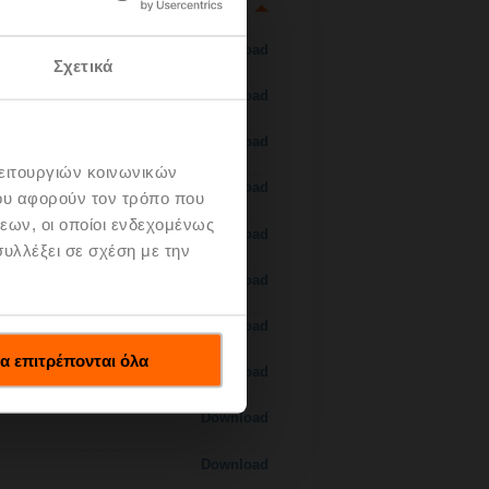
Download
Σχετικά
Download
Download
λειτουργιών κοινωνικών
Download
ου αφορούν τον τρόπο που
εων, οι οποίοι ενδεχομένως
Download
υλλέξει σε σχέση με την
Download
Download
α επιτρέπονται όλα
Download
Download
Download