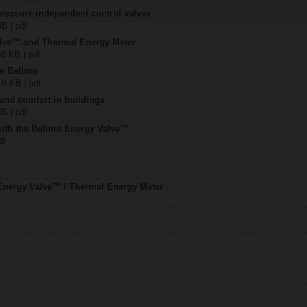
pressure-independent control valves
MB | pdf
alve™ and Thermal Energy Meter
68 KB | pdf
om Belimo
19 KB | pdf
 and comfort in buildings
MB | pdf
 with the Belimo Energy Valve™
df
Energy Valve™ / Thermal Energy Meter