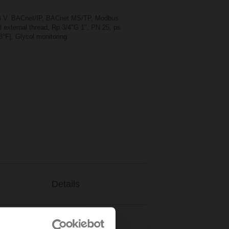
24 V, BACnet/IP, BACnet MS/TP, Modbus
 external thread, Rp 3/4"G 1", PN 25, ps
8°F], Glycol monitoring
Details