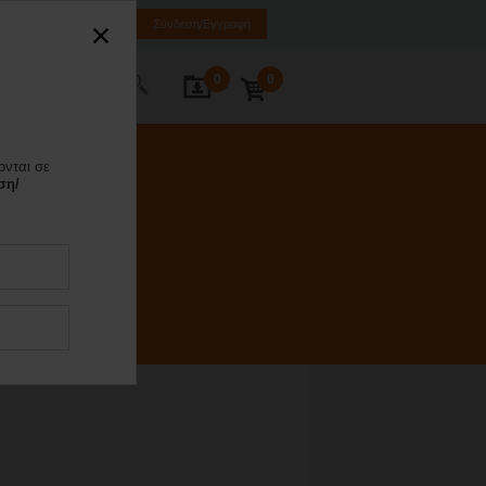
EL
EN
SQ
Σύνδεση/Εγγραφή
0
0
κοινωνία
ονται σε
ση/