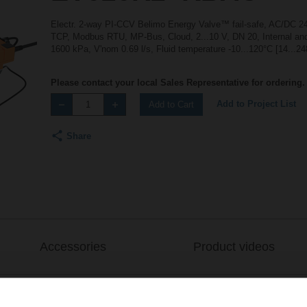
Electr. 2-way PI-CCV Belimo Energy Valve™ fail-safe, AC/DC 
TCP, Modbus RTU, MP-Bus, Cloud, 2...10 V, DN 20, Internal and
1600 kPa, V'nom 0.69 l/s, Fluid temperature -10...120°C [14...24
Please contact your local Sales Representative for ordering.
Add to Project List
Add to Cart
Share
Accessories
Product videos