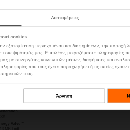
R2+KBAC
Λεπτομέρειες
 5 MB | pdf
EV..R2+KBAC
KB | pdf
οιεί cookies
ty – EV020R2+KBAC
150 KB | pdf
την εξατομίκευση περιεχομένου και διαφημίσεων, την παροχή 
General notes
 επισκεψιμότητάς μας. Επιπλέον, μοιραζόμαστε πληροφορίες π
ish | pdf
ό μας με συνεργάτες κοινωνικών μέσων, διαφήμισης και αναλύσ
 Belimo Energy Valve™ 4
 πληροφορίες που τους έχετε παραχωρήσει ή τις οποίες έχουν σ
lish | 1055 KB | pdf
υπηρεσιών τους.
 EV..R2..+KBAC
 69 KB | pdf
ay Energy Valve / EPIV
df
Άρνηση
Ν
ndling units
 pdf
Generation
 pdf
Energy Valve™
 13 MB | pdf