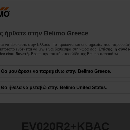
Ελλάδα
Προϊόντα
Υποστήριξη
Σχετικά με εμάς
Επι
 ήρθατε στην Belimo Greece
e™
ται να βρίσκεστε στην Ελλάδα. Τα προϊόντα και οι υπηρεσίες που παρουσιάζ
BAC
 ιστότοπο ενδέχεται να μην είναι διαθέσιμα στη χώρα σας.
Επίσης, η σύνδε
εν είναι δυνατή.
Βρείτε την τοπική ιστοσελίδα της Belimo παρακάτω.
Θα μου άρεσε να παραμείνω στην Belimo Greece.
Θα ήθελα να μεταβώ στην Belimo United States.
EV020R2+KBAC