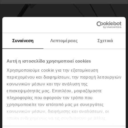
Συναίνεση
Λεπτομέρειες
Σχετικά
Αυτή η ιστοσελίδα χρησιμοποιεί cookies
Χρησιμοποιούμε cookie για την εξατομίκευση
περιεχομένου και διαφημίσεων, την παροχή λειτουργιών
ZK2-GEN
κοινωνικών μέσων και την ανάλυση της
επισκεψιμότητάς μας. Επιπλέον, μοιραζόμαστε
πληροφορίες που αφορούν τον τρόπο που
Connecting cable 5 m, A: RJ11 6/4 LINK.10, B: free wire
χρησιμοποιείτε τον ιστότοπό μας με συνεργάτες
end for connection to MP/PP terminal
κοινωνικών μέσων, διαφήμισης και αναλύσεων, οι
Please contact your local Sales Representative for
οποίοι ενδεχομένως να τις συνδυάσουν με άλλες
ordering.
πληροφορίες που τους έχετε παραχωρήσει ή τις οποίες