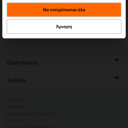
έχουν συλλέξει σε σχέση με την από μέρους σας χρήση
Add to Cart
Να επιτρέπονται όλα
των υπηρεσιών τους.
Add to Project
List
Άρνηση
Share
Downloads
Details
Contact Us
Privacy Policy
Αλλαγή ρυθμίσεων απορρήτου
Σημειώσεις
Γενικοί Όροι και Προϋποθέσεις