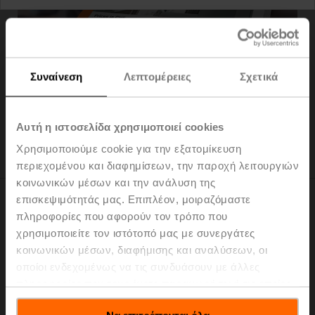
Τιμοκατάλογοι προϊόντων
Συναίνεση
Λεπτομέρειες
Σχετικά
Παρακαλούμε επιλέξτε την επιθυμητή μορφή.
Αυτή η ιστοσελίδα χρησιμοποιεί cookies
Χρησιμοποιούμε cookie για την εξατομίκευση
περιεχομένου και διαφημίσεων, την παροχή λειτουργιών
κοινωνικών μέσων και την ανάλυση της
επισκεψιμότητάς μας. Επιπλέον, μοιραζόμαστε
Ισχύει από 1η Ιανουαρίου 2026
πληροφορίες που αφορούν τον τρόπο που
χρησιμοποιείτε τον ιστότοπό μας με συνεργάτες
κοινωνικών μέσων, διαφήμισης και αναλύσεων, οι
οποίοι ενδεχομένως να τις συνδυάσουν με άλλες
πληροφορίες που τους έχετε παραχωρήσει ή τις οποίες
έχουν συλλέξει σε σχέση με την από μέρους σας χρήση