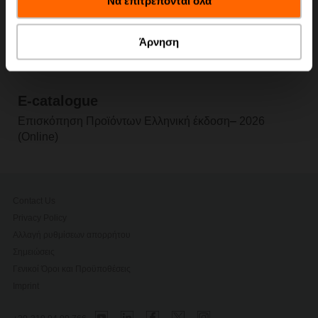
Να επιτρέπονται όλα
των υπηρεσιών τους.
Άρνηση
E-catalogue
Επισκόπηση Προϊόντων Ελληνική έκδοση
–
2026
(Online)
Contact Us
Privacy Policy
Αλλαγή ρυθμίσεων απορρήτου
Σημειώσεις
Γενικοί Όροι και Προϋποθέσεις
Imprint