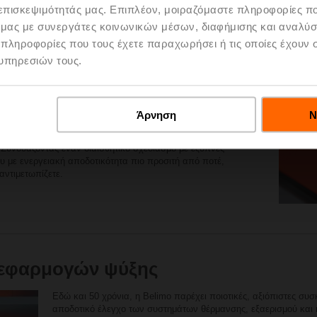
 επισκεψιμότητάς μας. Επιπλέον, μοιραζόμαστε πληροφορίες π
ό μας με συνεργάτες κοινωνικών μέσων, διαφήμισης και αναλύσ
 πληροφορίες που τους έχετε παραχωρήσει ή τις οποίες έχουν σ
 το μέλλον του HVAC είναι εδώ.
υπηρεσιών τους.
 συνδέονται όλο και περισσότερο, η διαχείρισή τους μπορεί να
ειψη εξειδικευμένων επαγγελματιών οδηγεί σε αλλαγές σε
Άρνηση
Ν
άγκη για φιλικές προς τον χρήστη τεχνολογίες.
ς, η Belimo έχει αναπτύξει μια νέα γενιά συσκευών πεδίου που
 Συνδυάζοντας έναν διαισθητικό σχεδιασμό με έξυπνες
ίου με ενεργειακή αποδοτικότητα πιο προσιτή από ποτέ,
ντιμετωπίζετε.
 εφαρμογών ψύξης
Εδώ και 50 χρόνια, η Belimo παρέχει ποιοτικές, αξιόπιστες συσ
αποδοτικό έλεγχο των συστημάτων θέρμανσης, εξαερισμού και κ