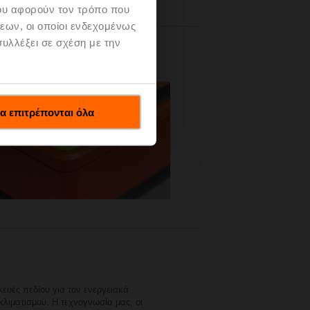
ου αφορούν τον τρόπο που
εων, οι οποίοι ενδεχομένως
υλλέξει σε σχέση με την
α επιτρέπονται όλα
κευές πεδίου για τον ενεργειακά
λιματισμού. Η τεχνογνωσία μας, οι