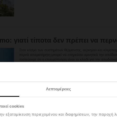
imo: γιατί τίποτα δεν πρέπει να περ
Στον κόσμο των συστημάτων θέρμανσης, αερισμού και κλιματισ
περνά απαρατήρητη μπορεί να επηρεάσει αρνητικά την απόδοση
πιστεύουμε ότι η επαγρύπνηση είναι το κλειδί για την αποδοτικό
ανταπόκριση, λειτουργούν ως τα άγρυπνα μάτια του κτιριακού 
μεταβολές στα επίπεδα CO2, υγρασίας αέρα και πίεσης τη στιγ
τίποτα, ούτε καν ένας «απρόσκλητος επισκέπτης» ή μια μικρή 
Προσφέρουμε ένα εκτενές εύρος αισθητηρίων, σχεδιασμένων να 
άλλους. Από την ακριβή παρακολούθηση της πίεσης έως την α
Λεπτομέρειες
θερμοκρασίας, η τεχνολογία μας διασφαλίζει ότι το σύστημα θέ
παραμένει υπό έλεγχο και λειτουργεί με μέγιστη απόδοση. Κα
και σχεδιασμένα για απόλυτη ακρίβεια, τα αισθητήρια της Bel
χρειάζεστε για να διατηρήσετε ένα άριστο εσωτερικό κλίμα, ακό
οιεί cookies
Απολαύστε την εμπειρία της απόλυτης ακρίβειας
την εξατομίκευση περιεχομένου και διαφημίσεων, την παροχή 