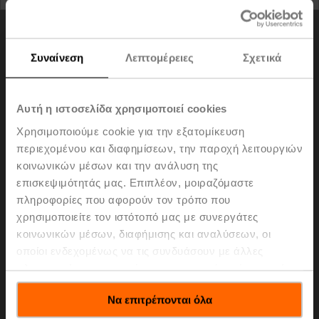
Συναίνεση
Λεπτομέρειες
Σχετικά
Αυτή η ιστοσελίδα χρησιμοποιεί cookies
Χρησιμοποιούμε cookie για την εξατομίκευση
περιεχομένου και διαφημίσεων, την παροχή λειτουργιών
κοινωνικών μέσων και την ανάλυση της
επισκεψιμότητάς μας. Επιπλέον, μοιραζόμαστε
πληροφορίες που αφορούν τον τρόπο που
HH24-MG
χρησιμοποιείτε τον ιστότοπό μας με συνεργάτες
κοινωνικών μέσων, διαφήμισης και αναλύσεων, οι
Heater, with mechanical humidistat
οποίοι ενδεχομένως να τις συνδυάσουν με άλλες
πληροφορίες που τους έχετε παραχωρήσει ή τις οποίες
Please contact your local Belimo representative for
έχουν συλλέξει σε σχέση με την από μέρους σας χρήση
ordering.
Να επιτρέπονται όλα
των υπηρεσιών τους.
Share