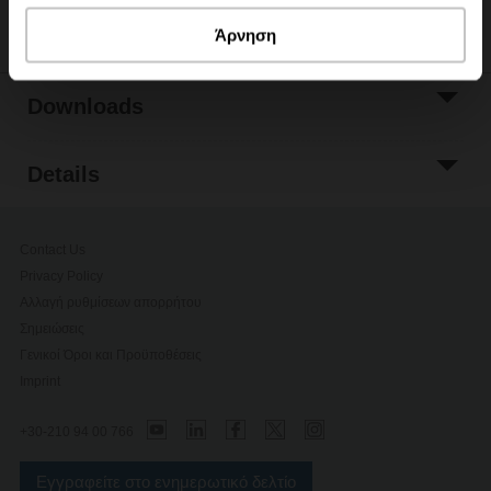
Άρνηση
Downloads
Details
Contact Us
Privacy Policy
Αλλαγή ρυθμίσεων απορρήτου
Σημειώσεις
Γενικοί Όροι και Προϋποθέσεις
Imprint
+30-210 94 00 766
Εγγραφείτε στο ενημερωτικό δελτίο