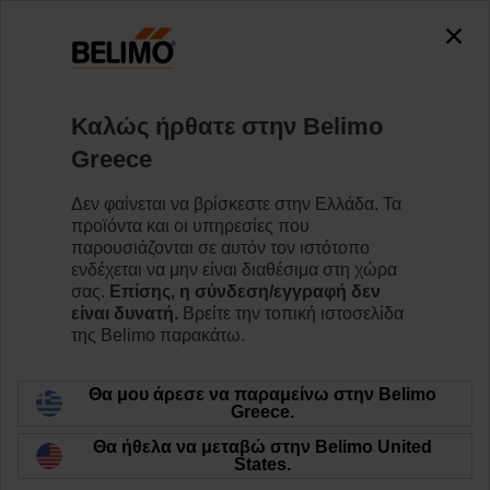
0
0
Home
RetroFIT+
Μεταβλητός όγκος αέρα
Καλώς ήρθατε στην Belimo
NMQ24A-VST-RE
Greece
Δεν φαίνεται να βρίσκεστε στην Ελλάδα. Τα
προϊόντα και οι υπηρεσίες που
Learn more
παρουσιάζονται σε αυτόν τον ιστότοπο
ενδέχεται να μην είναι διαθέσιμα στη χώρα
σας.
Επίσης, η σύνδεση/εγγραφή δεν
είναι δυνατή.
Βρείτε την τοπική ιστοσελίδα
της Belimo παρακάτω.
Back to product category
Θα μου άρεσε να παραμείνω στην Belimo
Greece.
Θα ήθελα να μεταβώ στην Belimo United
States.