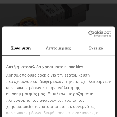
Συναίνεση
Λεπτομέρειες
Σχετικά
Αυτή η ιστοσελίδα χρησιμοποιεί cookies
Χρησιμοποιούμε cookie για την εξατομίκευση
περιεχομένου και διαφημίσεων, την παροχή λειτουργιών
NMQ24A-VST-RE
κοινωνικών μέσων και την ανάλυση της
επισκεψιμότητάς μας. Επιπλέον, μοιραζόμαστε
πληροφορίες που αφορούν τον τρόπο που
Rotary actuator for VRU, 8 Nm, AC/DC 24 V, 4 s, IP54
χρησιμοποιείτε τον ιστότοπό μας με συνεργάτες
Please contact your local Sales Representative for
κοινωνικών μέσων, διαφήμισης και αναλύσεων, οι