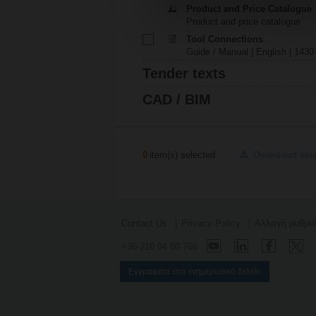
Product and Price Catalogue
Product and price catalogue
Tool Connections
Guide / Manual | English | 1430
Tender texts
CAD / BIM
0
item(s) selected
Download sel
Contact Us
Privacy Policy
Αλλαγή ρυθμί
+30-210 94 00 766
Εγγραφείτε στο ενημερωτικό δελτίο