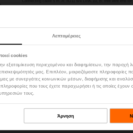
Connecting cable 5 m, A: RJ11 6/4 LINK.10, B: free wire end fo
Please contact your local Sales Representative for ordering.
Add to Project List
Add to Cart
Λεπτομέρειες
Share
οιεί cookies
την εξατομίκευση περιεχομένου και διαφημίσεων, την παροχή 
 επισκεψιμότητάς μας. Επιπλέον, μοιραζόμαστε πληροφορίες π
ό μας με συνεργάτες κοινωνικών μέσων, διαφήμισης και αναλύσ
 πληροφορίες που τους έχετε παραχωρήσει ή τις οποίες έχουν σ
υπηρεσιών τους.
oads
De
Άρνηση
Ν