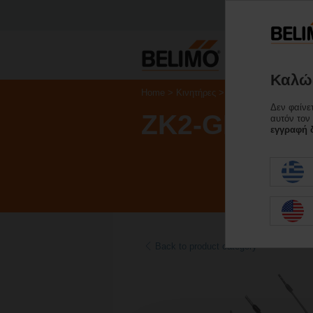
Καλώς
Home
Κινητήρες
Εξαρτήματα
Δεν φαίνε
ZK2-GEN
αυτόν τον
εγγραφή δ
Back to product category