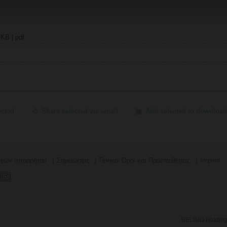
 KB | pdf
ected
Share selected via email
Add selected to download
σεων απορρήτου
Σημειώσεις
Γενικοί Όροι και Προϋποθέσεις
Imprint
BELIMO Holding 