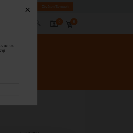
EL
EN
SQ
Σύνδεση/Εγγραφή
0
0
κοινωνία
ονται σε
ση/