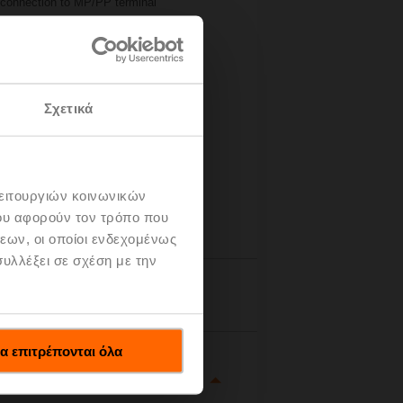
r connection to MP/PP terminal
Σχετικά
λειτουργιών κοινωνικών
ου αφορούν τον τρόπο που
εων, οι οποίοι ενδεχομένως
υλλέξει σε σχέση με την
tails
α επιτρέπονται όλα