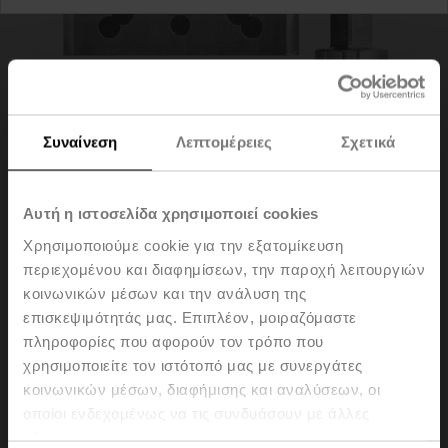
Συναίνεση
Λεπτομέρειες
Σχετικά
Αυτή η ιστοσελίδα χρησιμοποιεί cookies
Χρησιμοποιούμε cookie για την εξατομίκευση
περιεχομένου και διαφημίσεων, την παροχή λειτουργιών
ZPR14
κοινωνικών μέσων και την ανάλυση της
επισκεψιμότητάς μας. Επιπλέον, μοιραζόμαστε
πληροφορίες που αφορούν τον τρόπο που
RetroFIT+ adapter kit, F07/F05/F10 (incl. screws F07),
χρησιμοποιείτε τον ιστότοπό μας με συνεργάτες
flat head/square, SW 12.7
κοινωνικών μέσων, διαφήμισης και αναλύσεων, οι
Please contact your local Sales Representative for
οποίοι ενδεχομένως να τις συνδυάσουν με άλλες
ordering.
πληροφορίες που τους έχετε παραχωρήσει ή τις οποίες