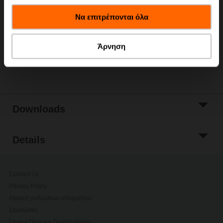
έχουν συλλέξει σε σχέση με την από μέρους σας χρήση
Add to Cart
Να επιτρέπονται όλα
των υπηρεσιών τους.
Add to Project
List
Άρνηση
Share
Downloads
Details
Contact Us
Privacy Policy
Αλλαγή ρυθμίσεων απορρήτου
Σημειώσεις
Γενικοί Όροι και Προϋποθέσεις