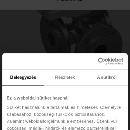
Beleegyezés
Részletek
A sütikről
R7040R16-
Ez a weboldal sütiket használ
Sütiket használunk a tartalmak és hirdetések személyre
B3/NR24A-SZ
szabásához, közösségi funkciók biztosításához,
valamint weboldalforgalmunk elemzéséhez. Ezenkívül
közösségi média-, hirdető- és elemező partnereinkkel
Szabályozó golyóscsap, 3 járatú, DN 40, Karimás,