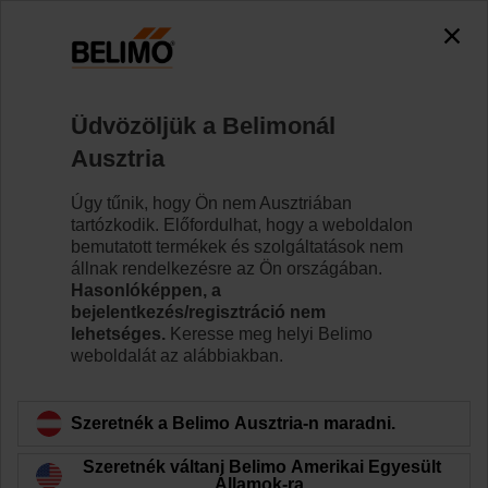
0
0
Kezdőlap
Szabályozószelepek
Szabályozó golyóscsap
Üdvözöljük a Belimonál
R7040R16-B3/NR24A-SZ
Ausztria
Úgy tűnik, hogy Ön nem Ausztriában
tartózkodik. Előfordulhat, hogy a weboldalon
Tudjon meg többet
bemutatott termékek és szolgáltatások nem
állnak rendelkezésre az Ön országában.
Hasonlóképpen, a
bejelentkezés/regisztráció nem
lehetséges.
Keresse meg helyi Belimo
Vissza a termékkategóriához
weboldalát az alábbiakban.
Szeretnék a Belimo Ausztria-n maradni.
Szeretnék váltani Belimo Amerikai Egyesült
Államok-ra.