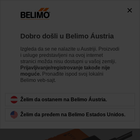
0
0
Početak
Pokretači
Brzi pokretači
Dobro došli u Belimo Áustria
LMC24A-F
Izgleda da se ne nalazite u Austriji. Proizvodi
i usluge predstavljeni na ovoj internet
stranici možda nisu dostupni u vašoj zemlji.
Prijavljivanje/registrovanje takođe nije
Learn more
moguće.
Pronađite ispod svoj lokalni
Belimo veb-sajt.
Back to product category
Želim da ostanem na Belimo Áustria.
Želim da pređem na Belimo Estados Unidos.