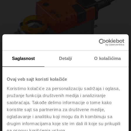
Saglasnost
Detalji
O kolačićima
Ovaj veb sajt koristi kolačiće
Koristimo kolačiće za personalizaciju sadržaja i oglasa,
LMC24A-F
pružanje funkcija društvenih medija i analiziranje
saobraćaja. Takođe delimo informacije o tome kako
koristite sajt sa partnerima za društvene medije,
Fast running rotary actuator, 5 Nm, AC/DC 24 V,
oglašavanje i analitiku koji mogu da ih kombinuju sa
Open/close, 3-point, 35 s, Form fit 8x8 mm, IP54
drugim informacijama koje ste im dali ili koje su prikupili
na osnovu korišćenja usluga.