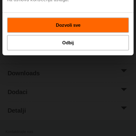
Kataloška cena
171,00 €
Add to Cart
Add to Project
Dozvoli sve
List
Odbij
Podeli
Downloads
Dodaci
Detalji
Kontaktirajte nas