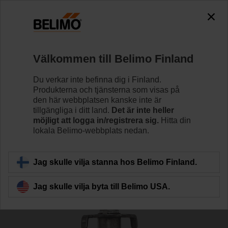
The exception is : javax.servlet.jsp.JspException: Problem
accessing the absolute URL
"https://www.belimo.com/fi/sv_SE/~mgnlArea=cookies~".
java.io.IOException: Server returned HTTP response code: 500
for URL: https://www.belimo.com/fi/sv_SE/~mgnlArea=cookies~
Välkommen till Belimo Finland
Hem
Reglerventiler
Tillbehör
Du verkar inte befinna dig i Finland.
Produkterna och tjänsterna som visas på
ZNV-207
den här webbplatsen kanske inte är
tillgängliga i ditt land.
Det är inte heller
möjligt att logga in/registrera sig.
Hitta din
lokala Belimo-webbplats nedan.
Jag skulle vilja stanna hos Belimo Finland.
Tillbaka till produktkategori
Jag skulle vilja byta till Belimo USA.