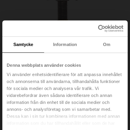
Samtycke
Information
Om
Denna webbplats använder cookies
Vi använder enhetsidentifierare för att anpassa innehållet
och annonserna till användarna, tillhandahålla funktioner
för sociala medier och analysera vår trafik. Vi
vidarebefordrar även sådana identifierare och annan
ZNV-207
information från din enhet till de sociala medier och
annons- och analysföretag som vi samarbetar med.
Dessa kan i sin tur kombinera informationen med annan
Spindeladapter för LV..-RE, NV..-RE, SV..-RE
information som du har tillhandahållit eller som de har
samlat in när du har använt deras tjänster.