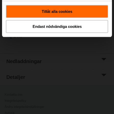
Listpris
73,00 €
Lägg till i
Tillåt alla cookies
kundvagn
Lägg till i
projektlistan
Endast nödvändiga cookies
Dela
Nedladdningar
Detaljer
Kontakta oss
Integritetspolicy
Ändra integritetsinställningar
Avtryck